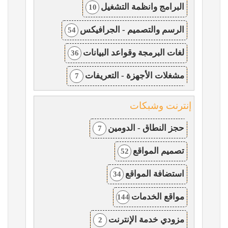
البرامج وانظمة التشغيل
10
الرسم والتصميم - الجرافيكس
54
لغات البرمجة وقواعد البيانات
36
مشغلات الأجهزة - التعريفات
7
إنترنت وشبكات
حجز النطاق - الدومين
7
تصميم المواقع
52
استضافة المواقع
34
مواقع الخدمات
144
مزودي خدمة الإنترنت
2