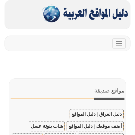
Toggle
navigation
مواقع صديقة
دليل العراق | دليل المواقع
أضف موقعك | دليل المواقع
شات بنوتة عسل