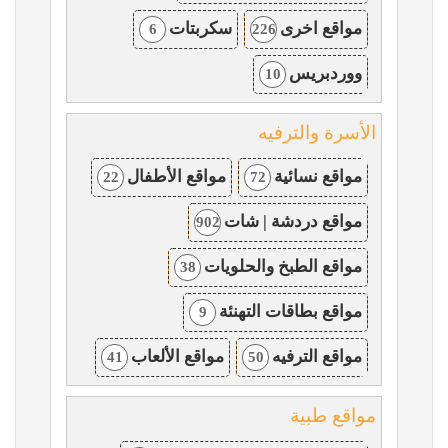
مواقع اخرى
سكربتات
6
226
ووردبريس
10
الأسرة والترفيه
مواقع نسائية
مواقع الأطفال
22
72
مواقع دردشة | شات
902
مواقع الطبخ والحلويات
38
مواقع بطاقات التهنئة
9
مواقع الترفيه
مواقع الألعاب
41
50
مواقع طبية