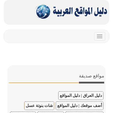
Toggle
navigation
مواقع صديقة
دليل العراق | دليل المواقع
أضف موقعك | دليل المواقع
شات بنوتة عسل