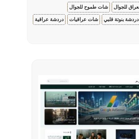
عراق للجوال
شات طموح للجوال
دردشة بنوتة قلبي
شات عراقيات
دردشة عراقية