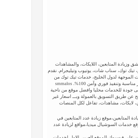
شق وزيادة المتابعين، اللايكات، والمشاهدات
تيك توك، سناب شات، يوتيوب وتيليجرام. نقدم
الموجهة لدول الخليج، خدمات تيك توك من
العراق، وخدمات انستقرام مخصصة للجمهور العربي، مع أسعار مناسبة وتنفيذ فوري وآمن 100%. smmalos
على جودة للخدمات محليا وافضل موقع من ناحية
ني مع امكانية ربط متجرك بموقعنا بسهولة - Api الربح عن طريق التسويق بالعمولة وبـــ اسعار غير
ال دقائق SmmAlos | رشق متابعين، لايكات، مشاهدات، تفاعل لكل المنصات
المتابعين،موقع زيادة عدد المتابعين في
 خدمات السوشيال ميديا،مواقع لزيادة عدد
ن على فيسبوك،الموقع العربي الاول لخدمات