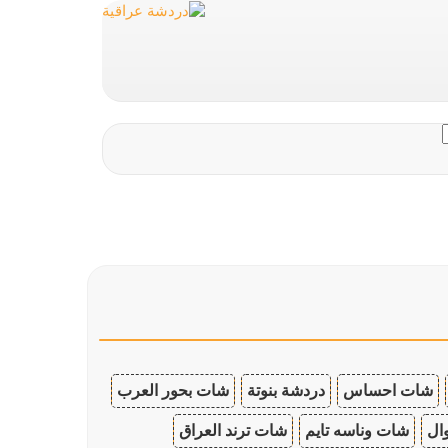
شات احساس
دردشة بنوتة
شات بحور العرب
ال
شات وناسه تايم
شات ترند العراق