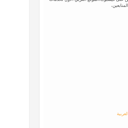
متابعين،
لعربية