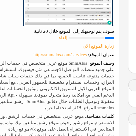
سوف يتم توجيهك إلى الموقع خلال 20 ثانية
إلغاء
زيارة الموقع الآن
عنوان الموقع:
http://smmalos.com/services
وصف الموقع:
SmmAlos موقع عربي متخصص في خدمات الر
على جميع منصات التواصل الاجتماعي مثل فيسبوك، انستقرام، 
خدمات متنوعة تناسب الجميع، بما في ذلك خدمات سناب شات 
الموقع العربي الاول للتسويق الالكتروني وتوثيق الحسابات ا
الدعم الف
معقولة وتوصيل الطلبات خل
smmalos الموقع الاكثر استخداما عربيا
كلمات مفتاحية:
موقع عربي ،متخصص في خدمات الرشق، وزيادة 
الانستقرام،موقع رشق رخيص،موقع رشق متابعين تيك توك،موقع
المتابعين في الانستقرام،العمل على موقع vk،مواقع زيادة
مشتركين،افضل_مواقع_لزيادة_عدد_المشتركين،زيادة المتابعي