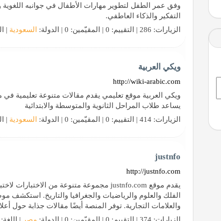
وفق عمر الطفل لتطوير مهارات الأطفال في جوانبه اللغوية وال
التفكير والذكاء العاطفي.
الزيارات: 286 | التقييم: 0 | المقيّمين: 0 | الدولة:
السعودية
| ال
ويكي العربية
http://wiki-arabic.com
ويكي العربية موقع تعليمي يقدم مقالات متنوعة تعليمية في مج
يساعد طلاب المراحل الثانوية والمتوسطة والابتدائية
الزيارات: 414 | التقييم: 0 | المقيّمين: 0 | الدولة:
السعودية
| ال
justnfo
http://justnfo.com
يقدم موقع justnfo.com مجموعة متنوعة من الاخ
الفلك والعلوم والرياضيات والجغرافيا والتاريخ. استكشف مو
والعلامات التجارية. توفر المنصة أيضًا مقالات جذابة حول أعل
الزيارات: 374 | التقييم: 0 | المقيّمين: 0 | الدولة:
مصر
| اللغة: