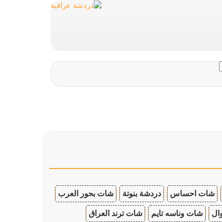
شات احساس
دردشة بنوتة
شات بحور العرب
ال
شات وناسه تايم
شات ترند العراق