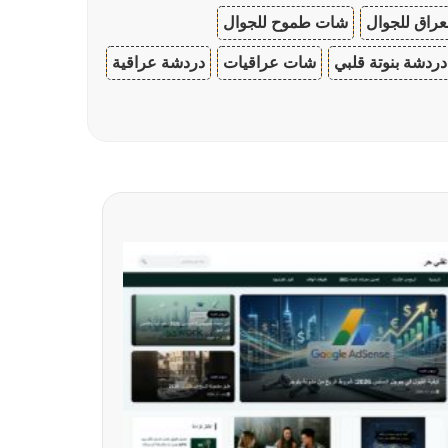
عراق للجوال
شات طموح للجوال
دردشة بنوتة قلبي
شات عراقيات
دردشة عراقية