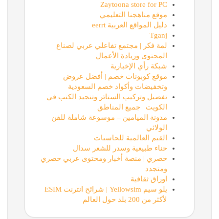
Zaytoona store for PC
موقع مناهجنا التعليمي
دليل المواقع العربية eerrt
Tganj
لمة فكر | مجتمع تفاعلي عربي لصناع
المحتوى وريادة الأعمال
شبكة رأي الإخبارية
موقع كوبونات خصم | أفضل عروض
وتخفيضات وأكواد خصم السعودية
تفصيل وتركيب الستائر وتنجيد الكنب في
الكويت | جميع المناطق
مدونة الميامين – موسوعة شاملة للفن
الولائي
القيم العالمية للحاسبات
حناء طبيعية وسدر للشعر سدال
حصري | منصة أخبار ومحتوى عربي حصري
ومتجدد
اوراق ثقافية
يلو سيم Yellowsim | شرائح انترنت ESIM
لأكثر من 200 بلد حول العالم