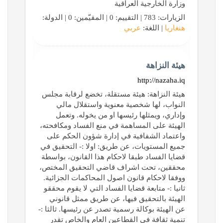
وزارة الخارجية العراقية
الزيارات: 783 | التقييم: 0 | المقيّمين: 0 | الدولة:
هنغاريا
| اللغة:
عربي
هيئة النزاهة
http://nazaha.iq
هيئة النزاهة: هيئة مستقلة، تخضع لرقابة مجلس
النواب، لها شخصية معنوية واستقلال مالي
وإداري، ويمثلها رئيسها او من يخوله. وتعمل
الهيئة على المساهمة في منع الفساد ومكافحته،
واعتماد الشفافية في إدارة شؤون الحكم على
جميع المستويات، عن طريق: اولا :- التحقيق في
قضايا الفساد طبقا لاحكام هذا القانون، بواسطة
محققين، تحت اشراف قاضي التحقيق المختص،
ووفقا لاحكام قانون اصول المحاكمات الجزائية.
ثانيا :- متابعة قضايا الفساد التي لا يقوم محققو
الهيئة بالتحقيق فيها، عن طريق ممثل قانوني
عن الهيئة بوكالة رسمية تصدر عن رئيسها. ثالثا :-
تنمية ثقافة في القطاعين العام والخاص تقدر