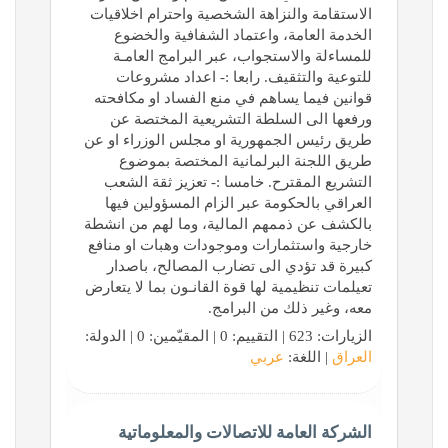
الاستقامة والنزاهة الشخصية واحترام اخلاقيات
الخدمة العامة، واعتماد الشفافية والخضوع
للمساءلة والاستجواب، عبر البرامج العامـة
للتوعية والتثقيف. رابعا :- اعداد مشروعات
قوانين فيما يساهم في منع الفساد او مكافحته
ورفعها الى السلطة التشريعية المختصة عن
طريق رئيس الجمهورية او مجلس الوزراء او عن
طريق اللجنة البرلمانية المختصة بموضوع
التشريع المقترح. خامسا :- تعزيز ثقة الشعب
العراقي بالحكومة عبر الزام المسؤولين فيها
بالكشف عن ذممهم المالية، وما لهم من انشطة
خارجية واستثمارات وموجودات وهبات او منافع
كبيرة قد تؤدي الى تضارب المصالح، باصدار
تعيلمات تنظيمية لها قوة القانـون بما لا يتعارض
معه، وغير ذلك من البرامج.
الزيارات: 623 | التقييم: 0 | المقيّمين: 0 | الدولة:
العراق
| اللغة:
عربي
الشركة العامة للاتصالات والمعلوماتية