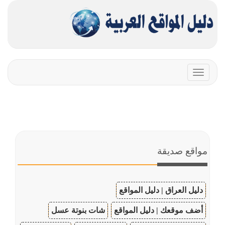
Toggle
navigation
مواقع صديقة
دليل العراق | دليل المواقع
أضف موقعك | دليل المواقع
شات بنوتة عسل