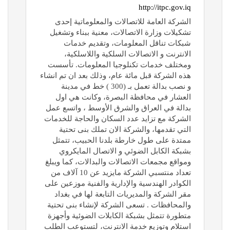
http://itpc.gov.iq
الشركة العامة للاتصالات والمعلوماتية إحدى
تشكيلات وزارة الاتصالات، معنية ببناء وتشغيل
شبكات تناقل المعلومات، وتقديم خدمات
الانترنت و الاتصالات السلكية واللاسلكية،
ومختلف خدمات تكنلوجيا المعلومات. تأسست
هذه الشركة قبل مائة عام، وذلك بعد ان تم انشاء
و نصب بدالة تعمل بـ (300 ) خط في مدينة
العشار في محافظة البصرة، وكانت هي اول
بدالة في العراق والشرق الأوسط ، واتسع عمل
الشركة مع تزايد عدد السكان والحاجة للخدمات
التي تقدمها، والشركة الان تملك بنى تحتية
ممتدة على طول خارطة بلدنا الحبيب، تتمثل
بشبكة الكابل الضوئي و الاتصال المايكروي
ومواقع مجمعات الاتصالات والبدالات، كما ويبلغ
تعداد منتسبي الشركة مايزيد عن 10 آلاف من
الكوادر الهندسية والإدارية والفنية موزعين على
مقر الشركة والمديريات التابعة لها في بغداد
والمحافظات . تسعى الشركة لإنشاء بنى تحتية
متطورة تتمثل بشبكة الكابلات الضوئية وأجهزة
استلام وتوزيع خدمة الانترنت، لتستوعب الطلب