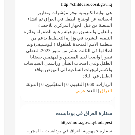
http://childcare.cosit.gov.iq
هي بوابة الكترونية توفر مؤشرات وتقارير
احصائية عن اوضاع الطفل في العراق تم انشاء
المنصة من قبل الجهاز المركزي للاحصاء
بالتعاون والتنسيق مع هيئة رعاية الطفولة ودائرة
التنمية البشرية في وزارة التخطيط بدعم من
منظمة الامم المتحدة للطفولة (اليونسيف) وتم
اطلاقها في الثالث عشر من تموز 2023. لتعطي
تصورا واضحا لدى المعنيين والمهتمين بقضايا
الطفل ولدى اصحاب الشأن وراسمي السياسات
والاستراتيجيات الساعية الى النهوض بواقع
الطفل في البلاد
الزيارات: 660 | التقييم: 0 | المقيّمين: 0 | الدولة:
العراق
| اللغة:
عربي
سفارة العراق في بودابست
http://mofa.gov.iq/budapest
سفارة جمهورية العراق في بودابست - المجر -