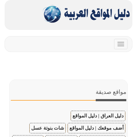
Toggle
navigation
مواقع صديقة
دليل العراق | دليل المواقع
أضف موقعك | دليل المواقع
شات بنوتة عسل