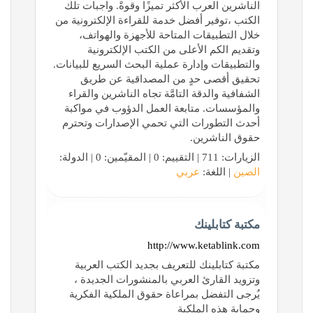
الناشرين العرب الأكثر تميزًا وقوةً. واجبات تلك
الكتب ،توفير أفضل خدمة للقراءة الإلكترونية من
خلال التطبيقات المتاحة للأجهزة والهواتف،
وتقديم الكم الأعلى من الكتب الإلكترونية
والتطبيقات وإدارة عملية البحث السريع للبيانات.
تحقيق أقصى حدٍ من المصداقية عن طريق
الشفافية والدقة التامَّة تجاه الناشرين والقراء
والمؤسسات. متابعة العمل الدؤوب في مواكبة
أحدث التطورات التي تحمي الإصدارات وتحترم
حقوق الناشرين.
الزيارات: 711 | التقييم: 0 | المقيّمين: 0 | الدولة:
الصين
| اللغة:
عربي
مكتبة كتابلينك
http://www.ketablink.com
مكتبة كتابلينك للتعريف بجديد الكتب العربية
وتزويد القارئ العربي بالمنشورات الجديدة ،
يُرجى التفضل بمراعاة حقوق الملكية الفكرية
وحماية هذه الملكية