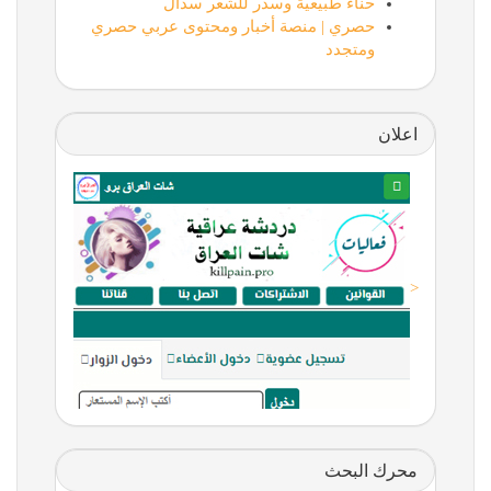
حناء طبيعية وسدر للشعر سدال
حصري | منصة أخبار ومحتوى عربي حصري
ومتجدد
اعلان
<
محرك البحث