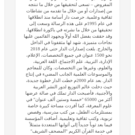
المفروض – تسعى لتحقيقها من خلال ما تنتجه
من إصدارات أو من خلال ما تقدمه من نشاطات
ثقافية وعلمية. حرصت دار أسامة منذ انطلاقها
في عام 1995م على هذه الرسالة وسعت إلى
تحقيقها من خلال ما نشرته في باكورة انطلاقها،
وقد حققت بفضل الله أولاً وبجهود القائمين عليها
نجاحات متميزة، شهد لها مثقفونا في الداخل
والخارج. بلغت إصدارات الدار حتى عام 2018
نحو 1500 عنوان في جميع التخصصات، الإعلام،
الإدارة، التربية، علم الاجتماع، اللغة العربية،
والعلوم، وغيرها من التخصصات. وكان للمعاجم
والموسوعات العلمية الجانب المضيء في إنتاج
الدار. بعد عام 2000م خطت الدار خطوة جديدة،
حيث دخلت عالم التوزيع لدور النشر العربية
والأجنبية، فأصبحت الدار تملك في صالة عرضها
أكثر من 65000 "خمسة وستين ألف عنوان" في
علوم المعرفة، كما أفردت مساحة كبيرة خاصة
بمستلزمات الطفل، من كتب مدرسية، وقصص
تربوية، وكتب ثقافية وتعليمية. أضافت المؤسسة
فيما بعد ثوباً جديداً إلى أثوابها المتعددة متمثلاً
في خدمة القرآن الكريم "المصحف الشريف"