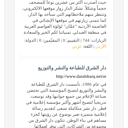
حيث أصدرت أكثر من عشرين نوعاً للمصحف
حجماً وشكلاً. تشكر الدار زوار موقعها الالكتروني،
وتنتظر منهم ملاحظاتهم التي ستأخذ بها الدار،
كما تتمنى زيارتهم في موقعها الإنشائي في
العاصمة الأردنية "عمَّان" لؤلؤة العواصم العربية
في منطقة العبدلي. تمنياتنا لكم الخير والسعادة
الزيارات: 744 | التقييم: 0 | المقيّمين: 0 | الدولة:
الأردن
| اللغة:
عربي
دار الشرق للطباعة والنشر والتوزيع
http://www.daralsharq.net/ar
في عام 1986، تأسست دار الشرق للطباعة
والنشر والتوزيع لتصبح المؤسسة التي تحتضن
صناعة الإعلام من جميع جوانبها وقد توسعت
تدريجياً لتصبح أشهر وأكبر مؤسسة إعلامية في
قطر. دار نشر متكاملة تسعى لتقديم رسالة
إعلامية متميزة تعبر بوضوح عن رؤيتها كجزء
مساهم في بناء الوطن. تتكون دار الشرق من
مجموعة من الشركات، التي توفر لعملائها