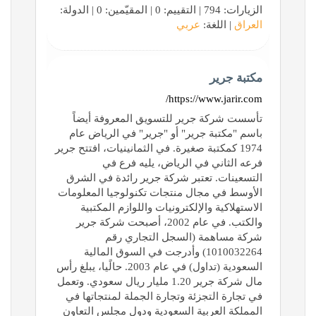
الزيارات: 794 | التقييم: 0 | المقيّمين: 0 | الدولة:
العراق
| اللغة:
عربي
مكتبة جرير
https://www.jarir.com/
تأسست شركة جرير للتسويق المعروفة أيضاً
باسم "مكتبة جرير" أو "جرير" في الرياض عام
1974 كمكتبة صغيرة. في الثمانينيات، افتتح جرير
فرعه الثاني في الرياض، يليه فرع في
التسعينات. تعتبر شركة جرير رائدة في الشرق
الأوسط في مجال منتجات تكنولوجيا المعلومات
الاستهلاكية والإلكترونيات واللوازم المكتبية
والكتب. في عام 2002، أصبحت شركة جرير
شركة مساهمة (السجل التجاري رقم
1010032264) وأدرجت في السوق المالية
السعودية (تداول) في عام 2003. حالًيا، يبلغ رأس
مال شركة جرير 1.20 مليار ريال سعودي. وتعمل
في تجارة التجزئة وتجارة الجملة لمنتجاتها في
المملكة العربية السعودية ودول مجلس التعاون