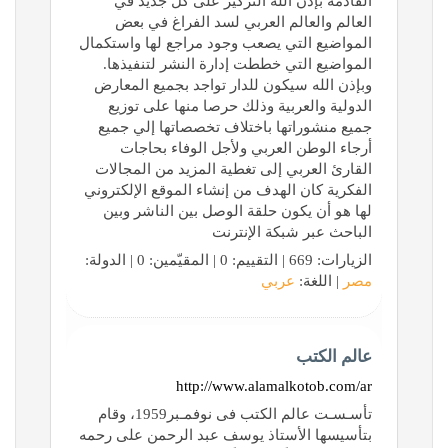
القادمة بإذن الله التركيز على كل جديد في
العالم والعالم العربي لسد الفراغ في بعض
المواضيع التي يصعب وجود مراجع لها واستكمال
المواضيع التي خططت إدارة النشر لتنفيذها.
وبإذن الله سيكون للدار تواجد بجميع المعارض
الدولية والعربية وذلك حرصا منها على توزيع
جميع منشوراتها باختلاف تخصصاتها إلي جميع
أرجاء الوطن العربي ولأجل الوفاء بحاجات
القارئ العربي إلى تغطية المزيد من المجالات
الفكرية كان الهدف من إنشاء الموقع الإلكتروني
لها هو أن يكون حلقة الوصل بين الناشر وبين
الباحث عبر شبكة الإنترنت
الزيارات: 669 | التقييم: 0 | المقيّمين: 0 | الدولة:
مصر
| اللغة:
عربي
عالم الكتب
http://www.alamalkotob.com/ar
تأسـسـت عالم الكتب فى نوفمـبر1959، وقام
بتأسيسها الأستاذ يوسف عبد الرحمن على رحمه