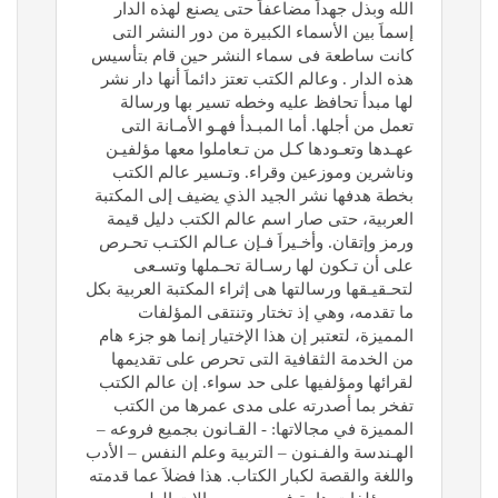
الله وبذل جهداَ مضاعفاَ حتى يصنع لهذه الدار
إسماَ بين الأسماء الكبيرة من دور النشر التى
كانت ساطعة فى سماء النشر حين قام بتأسيس
هذه الدار . وعالم الكتب تعتز دائماَ أنها دار نشر
لها مبدأ تحافظ عليه وخطه تسير بها ورسالة
تعمل من أجلها. أما المبـدأ فهـو الأمـانة التى
عهـدها وتعـودها كـل من تـعاملوا معها مؤلفيـن
وناشرين وموزعين وقراء. وتـسير عالم الكتب
بخطة هدفها نشر الجيد الذي يضيف إلى المكتبة
العربية، حتى صار اسم عالم الكتب دليل قيمة
ورمز وإتقان. وأخـيراَ فـإن عـالم الكتـب تحـرص
على أن تـكون لها رسـالة تحـملها وتسـعى
لتحـقيـقها ورسالتها هى إثراء المكتبة العربية بكل
ما تقدمه، وهي إذ تختار وتنتقى المؤلفات
المميزة، لتعتبر إن هذا الإختيار إنما هو جزء هام
من الخدمة الثقافية التى تحرص على تقديمها
لقرائها ومؤلفيها على حد سواء. إن عالم الكتب
تفخر بما أصدرته على مدى عمرها من الكتب
المميزة في مجالاتها: - القـانون بجميع فروعه –
الهـندسة والفـنون – التربية وعلم النفس – الأدب
واللغة والقصة لكبار الكتاب. هذا فضلاَ عما قدمته