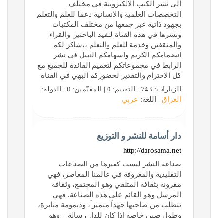
الى نشر الكتب الالكترونية في مختلف
التخصصات العلمية والانسانية دعما للعلم والتعلم
بجهود ذاتية عبر جمعها من مختلف المكتبات
ونشرها في هذه القناة لتفيد الباحثين والقراء
والمثقفين وخدمة للعلم والتعلم ،،شاكر لكم
انضمامكم الكريم واسهامكم النبيل في نشر
الرابط في مجموعاتكم لتعميم الفائدة للجميع مع
كل الاحترام والتقدير لحضوركم البهي في القناة
الزيارات: 743 | التقييم: 0 | المقيّمين: 0 | الدولة:
العراق
| اللغة:
عربي
دار أسامة للنشر و التوزيع
http://darosama.net
صناعة النشر ليست كغيرها من الصناعات
التقليدية والمعروفة في عالمنا المعاصر، فهي
مقرونة بثقافة المتلقي وهو المجتمع، وثقافة
المرسل وهو القائم على هذه الصناعة. فهي
تتطلب من صاحبها جهداً متميزاً، وديمومة مثابرة،
وطول صبر، خاصة إذا كان للدار رسالة – وهو