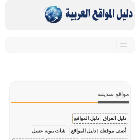
Toggle
navigation
مواقع صديقة
دليل العراق | دليل المواقع
أضف موقعك | دليل المواقع
شات بنوتة عسل