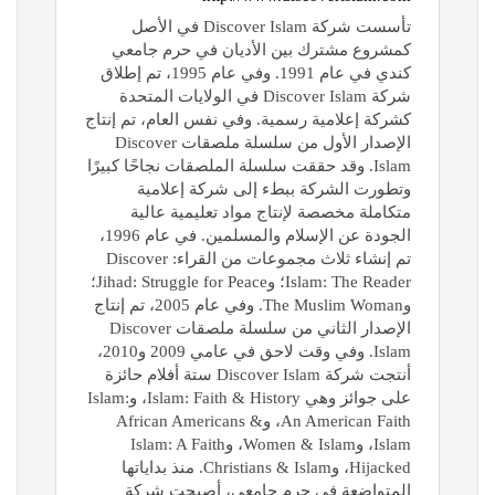
تأسست شركة Discover Islam في الأصل
كمشروع مشترك بين الأديان في حرم جامعي
كندي في عام 1991. وفي عام 1995، تم إطلاق
شركة Discover Islam في الولايات المتحدة
كشركة إعلامية رسمية. وفي نفس العام، تم إنتاج
الإصدار الأول من سلسلة ملصقات Discover
Islam. وقد حققت سلسلة الملصقات نجاحًا كبيرًا
وتطورت الشركة ببطء إلى شركة إعلامية
متكاملة مخصصة لإنتاج مواد تعليمية عالية
الجودة عن الإسلام والمسلمين. في عام 1996،
تم إنشاء ثلاث مجموعات من القراء: Discover
Islam: The Reader؛ وJihad: Struggle for Peace؛
وThe Muslim Woman. وفي عام 2005، تم إنتاج
الإصدار الثاني من سلسلة ملصقات Discover
Islam. وفي وقت لاحق في عامي 2009 و2010،
أنتجت شركة Discover Islam ستة أفلام حائزة
على جوائز وهي Islam: Faith & History، وIslam:
An American Faith، وAfrican Americans &
Islam، وWomen & Islam، وIslam: A Faith
Hijacked، وChristians & Islam. منذ بداياتها
المتواضعة في حرم جامعي، أصبحت شركة