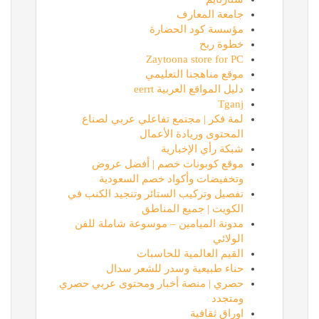
جامعة المعارف
مؤسسة كود الحضارة
خطوة ربح
Zaytoona store for PC
موقع مناهجنا التعليمي
دليل المواقع العربية eerrt
Tganj
لمة فكر | مجتمع تفاعلي عربي لصناع
المحتوى وريادة الأعمال
شبكة رأي الإخبارية
موقع كوبونات خصم | أفضل عروض
وتخفيضات وأكواد خصم السعودية
تفصيل وتركيب الستائر وتنجيد الكنب في
الكويت | جميع المناطق
مدونة الميامين – موسوعة شاملة للفن
الولائي
القيم العالمية للحاسبات
حناء طبيعية وسدر للشعر سدال
حصري | منصة أخبار ومحتوى عربي حصري
ومتجدد
اوراق ثقافية