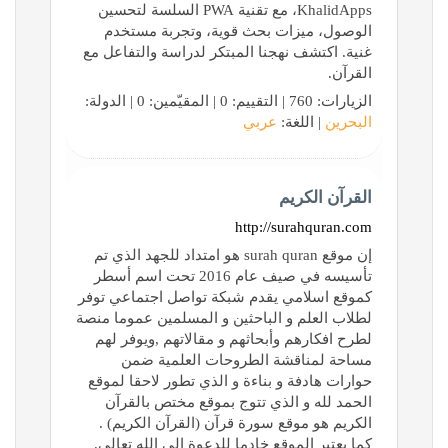
KhalidApps، مع تقنية PWA السلسة لتحسين
الوصول، ميزات بحث قوية، وتجربة مستخدم
غنية. اكتشف نهجنا المبتكر لدراسة والتفاعل مع
القرآن.
الزيارات: 760 | التقييم: 0 | المقيّمين: 0 | الدولة:
البحرين
| اللغة:
عربي
القرآن الكريم
http://surahquran.com
إن موقع surah quran هو امتداد للجهد الذي تم
تأسيسه في صيف عام 2016 تحت اسم أسطر
كموقع اسلامي يقدم شبكة تواصل اجتماعي توفر
لطلاب العلم و الباحثين و المسلمين عموما منصة
لطرح افكارهم وأبحاثهم و مقالاتهم ,ويوفر لهم
مساحة لمناقشة الطروحات العلمية ضمن
حوارات هادفة و بناءة و الذي تطور لاحقا لموقع
الحمد لله و الذي تتوج بموقع مختص بالقرآن
الكريم هو موقع سورة قرآن (القرآن الكريم) .
كما يعتبر الموقع خادما للدعوة إلى الله تعالى.