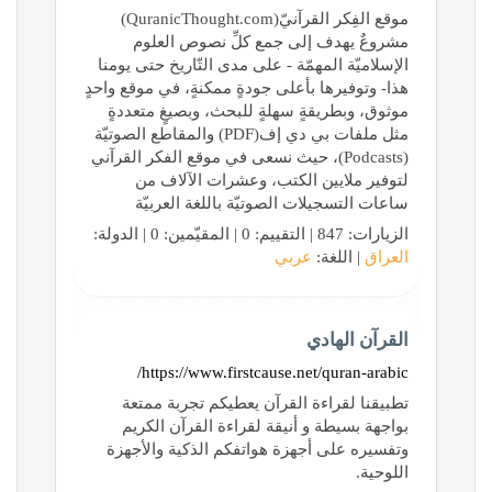
موقع الفِكر القرآنيّ(QuranicThought.com)
مشروعٌ يهدف إلى جمع كلِّ نصوص العلوم
الإسلاميّة المهمّة - على مدى التّاريخ حتى يومنا
هذا- وتوفيرها بأعلى جودةٍ ممكنةٍ، في موقع واحدٍ
موثوق، وبطريقةٍ سهلةٍ للبحث، وبصيغٍ متعددةٍ
مثل ملفات بي دي إف(PDF) والمقاطع الصوتيّة
(Podcasts)، حيث نسعى في موقع الفكر القرآني
لتوفير ملايين الكتب، وعشرات الآلاف من
ساعات التسجيلات الصوتيّة باللغة العربيّة
الزيارات: 847 | التقييم: 0 | المقيّمين: 0 | الدولة:
العراق
| اللغة:
عربي
القرآن الهادي
https://www.firstcause.net/quran-arabic/
تطبيقنا لقراءة القرآن يعطيكم تجربة ممتعة
بواجهة بسيطة و أنيقة لقراءة القرآن الكريم
وتفسيره على أجهزة هواتفكم الذكية والأجهزة
اللوحية.