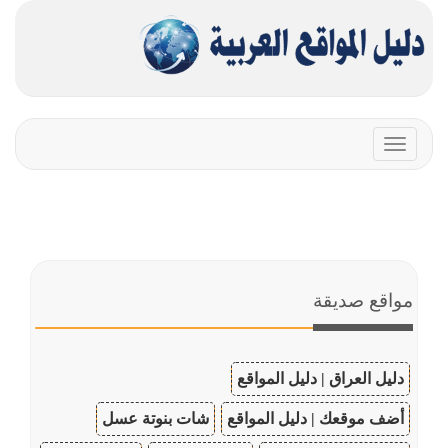
Toggle
navigation
مواقع صديقة
دليل العراق | دليل المواقع
أضف موقعك | دليل المواقع
شات بنوتة عسل