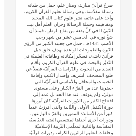
صرحٌ قرآنيّ مبارك، ومنار علم، حمل بين طياته
رسالة مقدّسة، وهي رسالة تعليم القرآن الكريم،
وأخذ على عاتقه نشر علوم كتاب الله المجيد
ومفاهيمه وحملة الرسالة وخزان العلم أهل بيت
النّبيّ  في كلِّ بقعة من بقاع الوطن، فمنذ أن
شعَّ نوره في الخامس عشر من شهر رجب
الأصب 1431هـ ، حمل في جعبته الكثير من الرؤى
النّيرة والطموحات الواعدة بهدف خلق جيل
قرآنيّ ناشئ، فسخّر إمكاناته وطاقاته العلميّة في
التّدبّر والبحث في علوم القرآن الكريم، وأقام
العديد من البحوث والدّراسات القرآنيّة فضلاً عن
طبع المصحف الشريف وإصدار الكتب وإقامة
الختمات والمحافل والأماسي القرآنيّة التي
حضرها عدد من القرّاء الكبار وعلى مستوى
دوليّ، ولم يتوقف عند هذا الحد بل عمد إلى
افتتاح الكثير من الدّورات القرآنيّة كان أبرزها
دورة الكفيل الأولى والثّانية والتي أفرزتْ عدداً
كبيراً من الأساتذة المميزين والقرّاء البارعين،
ودورات أخرى أحداها لمنتسبي العتبة العبّاسيّة
المقدّسة والثانية لمعلّمي التّربية الإسلاميّة
وحلقات لتعليم الزائرين الكرام، ودورات قرآنيّة