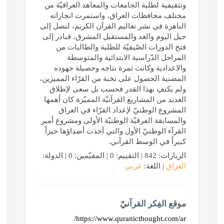
وتثقيفية لطلبة الجامعات والمعاهد العراقيّة من
مختلف محافظات العراق، واستمرت انجازاته
الباهرة في نشر تعاليم القرآن الكريم، لتصل إلى
جيل اليوم والغد والمستقبل المشرق، فبادر إلى
فتح الدورات الصّيفيّة للطلبة والطالبات من
المراحل الدّراسية الابتدائية والمتوسطة
والاعدادية وكانت ثمرة نتاجه وحصيلة جهوده
المضنية الحصول على نخبة من القرّاء المميزين،
ولم يكتفِ بهذا القدر فحسب بل سعى لإطلاق
العديد من المشاريع القرآنيّة المميّزة كان أهمها
المشروع الوطنيّ لإعداد القرّاء في العراق
والمسابقة الفرقيّة الوطنيّة الأولى ومشروع أمير
القرآء الوطنيّ الأول والتي أخذت أصداؤها حيزاً
كبيراً في الوسط القرآني.
الزيارات: 842 | التقييم: 0 | المقيّمين: 0 | الدولة:
العراق
| اللغة:
عربي
موقع الفِكر القرآنيّ
https://www.quranicthought.com/ar/