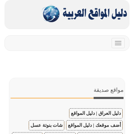
Toggle
navigation
مواقع صديقة
دليل العراق | دليل المواقع
أضف موقعك | دليل المواقع
شات بنوتة عسل