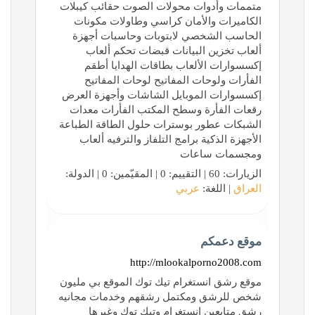
متممات وأدوات محولات الصوت حقائب كيبلات
الكاميرات والأمان كراسي وطاولات مكونات
الحاسب الشخصي لابتوبات وحاسبات أجهزة
ألعاب تخزين البيانات قبضات تحكم ألعاب
إكسسوارات الألعاب بطاقات الهدايا أطقم
الفأرات ولوحات المفاتيح لوحات المفاتيح
إكسسوارات الموبايل الشاشات وأجهزة العرض
رقعات الفأرة وسطح المكتب الفأرات معدات
الشبكات عطور بوسترات حلول الطاقة الطباعة
الأجهزة الذكية برامج التلفاز والترفيه ألعاب
ومجسمات ساعات
الزيارات: 60 | التقييم: 0 | المقيّمين: 0 | الدولة:
العراق
| اللغة:
عربي
موقع دعمكم
http://mlookalporno2008.com
موقع رشق انستغرام تيك توك الموقع بي مليون
شخص للرشق ومكتمل رشقهم وخدمات مجانيه
رشق متابعين انستغرام وتيك توك وغيرها