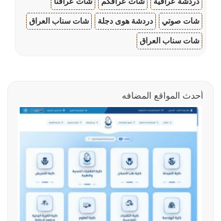
دردشة عراقية
شات عراقكم
شات عراقنا
شات صوتي
دردشة هوى دجلة
شات سناب العراق
شات سناب العراق
أحدث المواقع المضافه