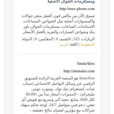
ومستلزمات الجوال الأصلية
http://max-phone.com
تسوق الآن من ماكس فون, أفضل متجر جوالات
واكسسوارات أصلية مثل الشواحن, السماعات,
الاستاندات, الساعات, مستلزمات الجوال, باور
بنك وشواحن السيارات والمزيد بأفضل الأسعار.
الزيارات: 325 | التقييم: 0 | المقيّمين: 0 | الدولة:
السعودية
| اللغة:
عربي
SmmAlos
http://smmalos.com
SmmAlos هو المنصة العربية الرائدة للتسويق
الرقمي عبر وسائل التواصل الاجتماعي (سناب
شات، إنستغرام، تيك توك، يوتيوب، تويتر،
تيليجرام). - المميزات: أسعار تبدأ من 0.001$
لكل 1000 متابع. تنفيذ آلي وسريع مع تعويض أي
نقص. دعم فني متواصل 24/7. لوحة تحكم سهلة.
شراكات مع مؤثرين لضمان نتائج حقيقية. -