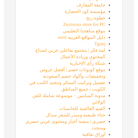
جامعة المعارف
مؤسسة كود الحضارة
خطوة ربح
Zaytoona store for PC
موقع مناهجنا التعليمي
دليل المواقع العربية eerrt
Tganj
لمة فكر | مجتمع تفاعلي عربي لصناع
المحتوى وريادة الأعمال
شبكة رأي الإخبارية
موقع كوبونات خصم | أفضل عروض
وتخفيضات وأكواد خصم السعودية
تفصيل وتركيب الستائر وتنجيد الكنب في
الكويت | جميع المناطق
مدونة الميامين – موسوعة شاملة للفن
الولائي
القيم العالمية للحاسبات
حناء طبيعية وسدر للشعر سدال
حصري | منصة أخبار ومحتوى عربي حصري
ومتجدد
اوراق ثقافية