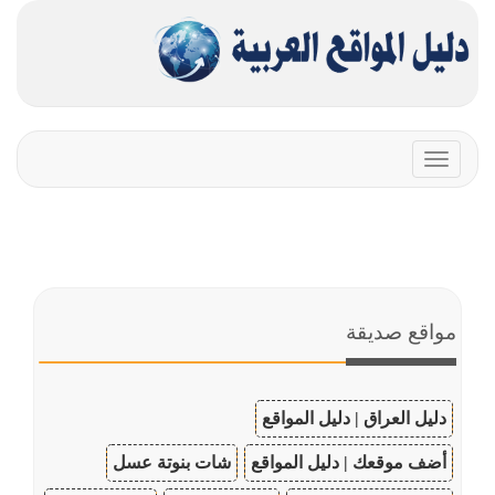
Toggle
navigation
مواقع صديقة
دليل العراق | دليل المواقع
أضف موقعك | دليل المواقع
شات بنوتة عسل