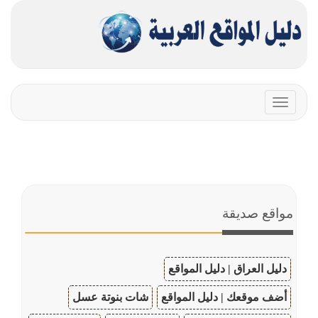
Toggle
navigation
مواقع صديقة
دليل العراق | دليل المواقع
أضف موقعك | دليل المواقع
شات بنوتة عسل