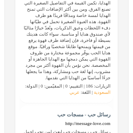
الهدايا، تكمن القيمة في التفاصيل الصغيرة التي
تصنع الفرق. ومن بين أكثر الإضافات التي تمنح
الهدايا لمسة خاصة ومذاقًا فريدًا هو ظرف
القهوة. هذه العبوة الصغيرة تحمل في طيّاتها
دفء اللحظات وعبق الذكريات، وتُعدّ خيارًا مثاليًا
لأي صندوق هدايا أو مناسبة. سواء كانت هديتك
بسيطة أو فاخرة، فإن إضافة ظرف قهوة يرفع
من قيمتها ويمنحها طابعًا شخصيًا وراقيًا. موقع
هدايا الحب يوفّر مجموعة مختارة من ظروف
القهوة التي يمكن دمجها مع الهدايا الجاهزة أو
المخصصة. نحن نؤمن بأن القهوة أكثر من مجرد
مشروب، إنها لغة حب ومشاركة، وهذا ما يجعلها
جزءًا أساسيًا من الهدايا التي نقدمها.
الزيارات: 186 | التقييم: 0 | المقيّمين: 0 | الدولة:
السعودية
| اللغة:
عربي
رسائل حب - مسجات حب
http://message-love.com
رسائل حب - مسجات حب ابعث لمن تحب اجمل