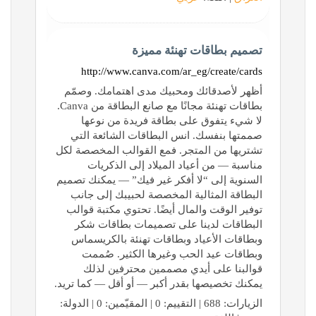
تصميم بطاقات تهنئة مميزة
http://www.canva.com/ar_eg/create/cards
أظهر لأصدقائك ومحبيك مدى اهتمامك. وصمّم
بطاقات تهنئة مجانًا مع صانع البطاقة من Canva.
لا شيء يتفوق على بطاقة فريدة من نوعها
صممتها بنفسك. انس البطاقات الشائعة التي
تشتريها من المتجر. فمع القوالب المخصصة لكل
مناسبة — من أعياد الميلاد إلى الذكريات
السنوية إلى “لا أفكر غير فيك” — يمكنك تصميم
البطاقة المثالية المخصصة لحبيبك إلى جانب
توفير الوقت والمال أيضًا. تحتوي مكتبة قوالب
البطاقات لدينا على تصميمات بطاقات شكر
وبطاقات الأعياد وبطاقات تهنئة بالكريسماس
وبطاقات عيد الحب وغيرها الكثير. صُممت
قوالبنا على أيدي مصممين محترفين لذلك
يمكنك تخصيصها بقدر أكبر — أو أقل — كما تريد.
الزيارات: 688 | التقييم: 0 | المقيّمين: 0 | الدولة: