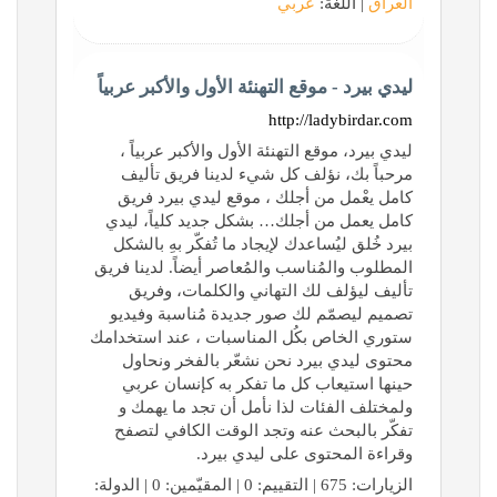
العراق
| اللغة:
عربي
ليدي بيرد - موقع التهنئة الأول والأكبر عربياً
http://ladybirdar.com
ليدي بيرد، موقع التهنئة الأول والأكبر عربياً ،
مرحباً بك، نؤلف كل شيء لدينا فريق تأليف
كامل يعْمل من أجلك ، موقع ليدي بيرد فريق
كامل يعمل من أجلك… بشكل جديد كلياً، ليدي
بيرد خُلق ليُساعدك لإيجاد ما تُفكّر بهِ بالشكل
المطلوب والمُناسب والمُعاصر أيضاً. لدينا فريق
تأليف ليؤلف لك التهاني والكلمات، وفريق
تصميم ليصمّم لك صور جديدة مُناسبة وفيديو
ستوري الخاص بكُل المناسبات ، عند استخدامك
محتوى ليدي بيرد نحن نشعّر بالفخر ونحاول
حينها استيعاب كل ما تفكر به كإنسان عربي
ولمختلف الفئات لذا نأمل أن تجد ما يهمك و
تفكّر بالبحث عنه وتجد الوقت الكافي لتصفح
وقراءة المحتوى على ليدي بيرد.
الزيارات: 675 | التقييم: 0 | المقيّمين: 0 | الدولة: