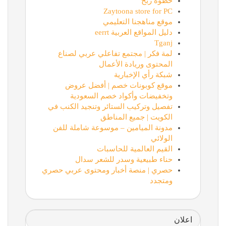
خطوة ربح
Zaytoona store for PC
موقع مناهجنا التعليمي
دليل المواقع العربية eerrt
Tganj
لمة فكر | مجتمع تفاعلي عربي لصناع
المحتوى وريادة الأعمال
شبكة رأي الإخبارية
موقع كوبونات خصم | أفضل عروض
وتخفيضات وأكواد خصم السعودية
تفصيل وتركيب الستائر وتنجيد الكنب في
الكويت | جميع المناطق
مدونة الميامين – موسوعة شاملة للفن
الولائي
القيم العالمية للحاسبات
حناء طبيعية وسدر للشعر سدال
حصري | منصة أخبار ومحتوى عربي حصري
ومتجدد
اعلان