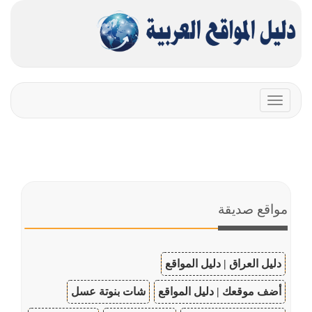
Toggle
navigation
مواقع صديقة
دليل العراق | دليل المواقع
أضف موقعك | دليل المواقع
شات بنوتة عسل