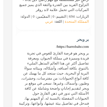
التزاوج الفريد بين القدرة والثقة الذي يميز جميع
المركبات التي تحمل علامة لاند روڤر
الزيارات: 694 | التقييم: 0 | المقيّمين: 0 | الدولة:
المملكة المتحدة
| اللغة:
عربي
بر وبحر
https://barrobahr.com/
بر وبحر هو فرصة القارئ للغوص في تجربة
فريدة ومميزة في مملكة الحيوان، ومعرفة
تفاصيل أكثر عن هذا العالم المذهل المليء
بالتنوع، بكافة أصنافه، وأشكاله، وبيئاته سواءً
البرية أو البحرية، حيث ستجد كل ما يهمك عن
كافة أنواع الحيوانات: من مفترسات، وحشرات،
وطيور، وأسماك، وغيرها. نسعى في موقع بر
وبحر لتقديم إجاباتٍ واضحة وشاملة عن كافة
الأسئلة التي تدور في ذهن القارئ حول
الحيوانات المفضلة بالنسبة له، أو المهتم بها،
فندخل في تفاصيل بيئة عيشها، وأنواعها، وتركيبة