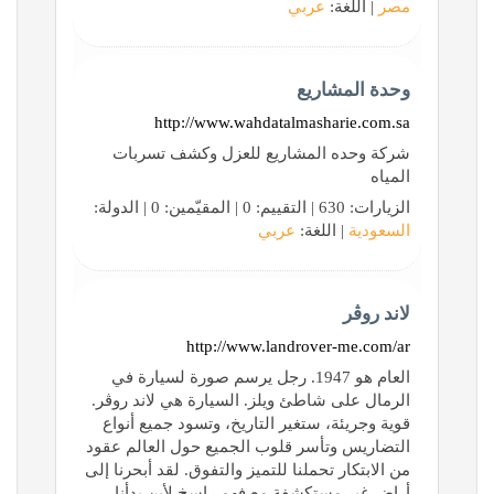
مصر
| اللغة:
عربي
وحدة المشاريع
http://www.wahdatalmasharie.com.sa
شركة وحده المشاريع للعزل وكشف تسربات
المياه
الزيارات: 630 | التقييم: 0 | المقيّمين: 0 | الدولة:
السعودية
| اللغة:
عربي
لاند روڨر
http://www.landrover-me.com/ar
العام هو 1947. رجل يرسم صورة لسيارة في
الرمال على شاطئ ويلز. السيارة هي لاند روڤر.
قوية وجريئة، ستغير التاريخ، وتسود جميع أنواع
التضاريس وتأسر قلوب الجميع حول العالم عقود
من الابتكار تحملنا للتميز والتفوق. لقد أبحرنا إلى
أراضٍ غير مستكشفة مع فهم راسخ لأين بدأنا -