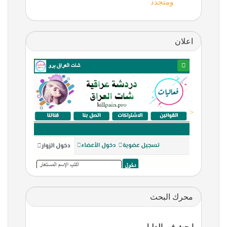
ومتجدد
اعلان
<
محرك البحث