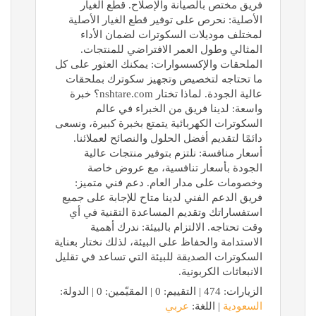
فريق مختص بالصيانة والإصلاح. قطع الغيار
الأصلية: نحرص على توفير قطع الغيار الأصلية
لمختلف موديلات السكوترات لضمان الأداء
المثالي وطول العمر الافتراضي للمنتجات.
الملحقات والإكسسوارات: يمكنك العثور على كل
ما تحتاجه لتخصيص وتجهيز سكوترك بملحقات
عالية الجودة. لماذا تختار nshtare.com؟ خبرة
واسعة: لدينا فريق من الخبراء في عالم
السكوترات الكهربائية يتمتع بخبرة كبيرة، ونسعى
دائمًا لتقديم أفضل الحلول والنصائح لعملائنا.
أسعار منافسة: نلتزم بتوفير منتجات عالية
الجودة بأسعار تنافسية، مع عروض خاصة
وخصومات على مدار العام. دعم فني متميز:
فريق الدعم الفني لدينا متاح للإجابة على جميع
استفساراتك وتقديم المساعدة التقنية في أي
وقت تحتاجه. الالتزام بالبيئة: ندرك أهمية
الاستدامة والحفاظ على البيئة، لذلك نختار بعناية
السكوترات الصديقة للبيئة التي تساعد في تقليل
الانبعاثات الكربونية.
الزيارات: 474 | التقييم: 0 | المقيّمين: 0 | الدولة:
السعودية
| اللغة:
عربي