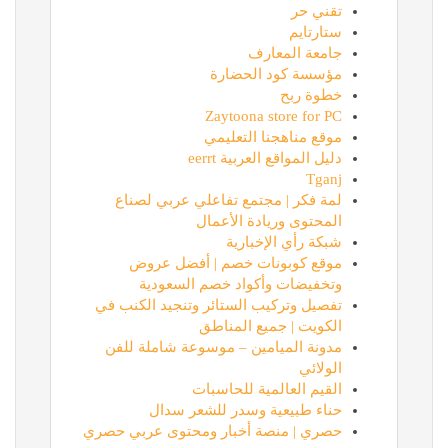
تقني حر
ستارتايم
جامعة المعارف
مؤسسة كود الحضارة
خطوة ربح
Zaytoona store for PC
موقع مناهجنا التعليمي
دليل المواقع العربية eerrt
Tganj
لمة فكر | مجتمع تفاعلي عربي لصناع
المحتوى وريادة الأعمال
شبكة رأي الإخبارية
موقع كوبونات خصم | أفضل عروض
وتخفيضات وأكواد خصم السعودية
تفصيل وتركيب الستائر وتنجيد الكنب في
الكويت | جميع المناطق
مدونة الميامين – موسوعة شاملة للفن
الولائي
القيم العالمية للحاسبات
حناء طبيعية وسدر للشعر سدال
حصري | منصة أخبار ومحتوى عربي حصري