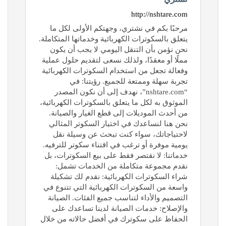
http://nshtare.com
مرحبًا بكم في نشتري، وجهتكم الأولى لكل ما
يتعلق بالسكوترات الكهربائية وخدماتها المتكاملة.
نحن نؤمن بأن التنقل اليومي لا يجب أن يكون
مملًا أو معقدًا، ولذلك نسعى لتقديم حلول عملية
وفعالة تجعل من استخدام السكوترات الكهربائية
تجربة سهلة وممتعة للجميع. رؤيتنا: في
“nshtare.com”، نهدف إلى أن نكون المصدر
الموثوق به لكل ما يتعلق بالسكوترات الكهربائية،
من أحدث الموديلات إلى قطع الغيار والصيانة.
نحن هنا لنساعدك في اختيار السكوتر المثالي
لاحتياجاتك، سواء كنت تبحث عن وسيلة نقل
يومية موفرة أو ترغب في اقتناء سكوتر للترفيه.
خدماتنا: لا نقتصر فقط على بيع السكوترات، بل
نقدم مجموعة متكاملة من الخدمات تشمل:
شراء السكوترات الكهربائية: نقدم لك تشكيلة
واسعة من السكوترات الكهربائية التي تتنوع في
التصميم والأداء لتناسب جميع الفئات. الصيانة
والإصلاح: خدمات الصيانة لدينا تساعدك على
الحفاظ على سكوترك في أفضل حالاته من خلال