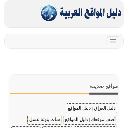
Toggle
navigation
مواقع صديقة
دليل العراق | دليل المواقع
أضف موقعك | دليل المواقع
شات بنوتة عسل