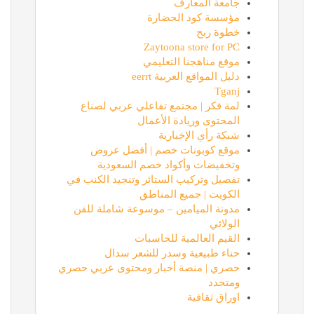
جامعة المعارف
مؤسسة كود الحضارة
خطوة ربح
Zaytoona store for PC
موقع مناهجنا التعليمي
دليل المواقع العربية eerrt
Tganj
لمة فكر | مجتمع تفاعلي عربي لصناع
المحتوى وريادة الأعمال
شبكة رأي الإخبارية
موقع كوبونات خصم | أفضل عروض
وتخفيضات وأكواد خصم السعودية
تفصيل وتركيب الستائر وتنجيد الكنب في
الكويت | جميع المناطق
مدونة الميامين – موسوعة شاملة للفن
الولائي
القيم العالمية للحاسبات
حناء طبيعية وسدر للشعر سدال
حصري | منصة أخبار ومحتوى عربي حصري
ومتجدد
اوراق ثقافية