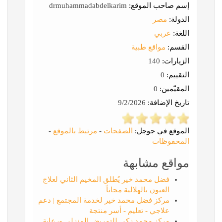
إسم صاحب الموقع:
drmuhammadabdelkarim
الدولة:
مصر
اللغة:
عربي
القسم:
مواقع طبية
الزيارات:
140
التقييم:
0
المقيّمين:
0
تاريخ الإضافة:
9/2/2026
الموقع في جوجل:
الصفحات
-
مرتبط بالموقع
-
المحفوظات
مواقع مشابهة
فضل محمد خير يُطلق المخيم الثاني لعلاج
العيون بالهلالية مجاناً
مركز فضل محمد خير لخدمة المجتمع | دعم
علاجي - تعليم - أسر منتجة
مركز محمد زكي للتمريض المنزلي ورعاية