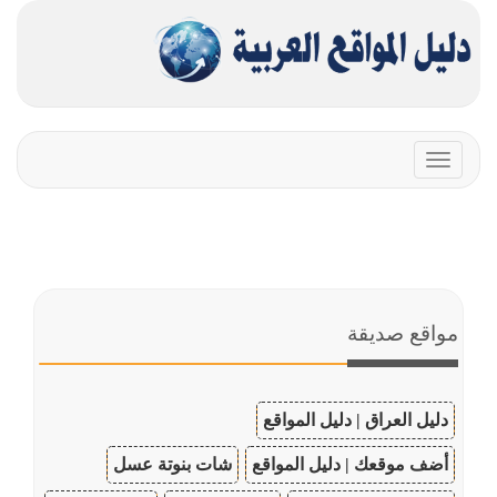
Toggle
navigation
مواقع صديقة
دليل العراق | دليل المواقع
أضف موقعك | دليل المواقع
شات بنوتة عسل