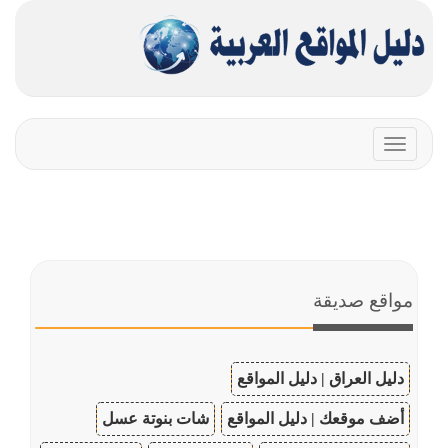
Toggle
navigation
مواقع صديقة
دليل العراق | دليل المواقع
أضف موقعك | دليل المواقع
شات بنوتة عسل