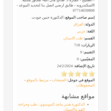
- الصليخ - عمارة د. صالح مال الله- مجاور مكتبة
االسكندرونه - طابق ارضي اتصل بنا لتحديد الموعد -
07714030808
إسم صاحب الموقع:
الدكتورة حنين جودت
الدولة:
العراق
اللغة:
عربي
القسم:
طب الاسنان
الزيارات:
718
التقييم:
0
المقيّمين:
0
تاريخ الإضافة:
24/2/2024
الموقع في جوجل:
الصفحات
-
مرتبط بالموقع
-
المحفوظات
مواقع مشابهة
الدكتورة هدير ماجد الموسوي : طب وجراحة
الفم والاسنان