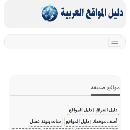
Toggle
navigation
مواقع صديقة
دليل العراق | دليل المواقع
أضف موقعك | دليل المواقع
شات بنوتة عسل