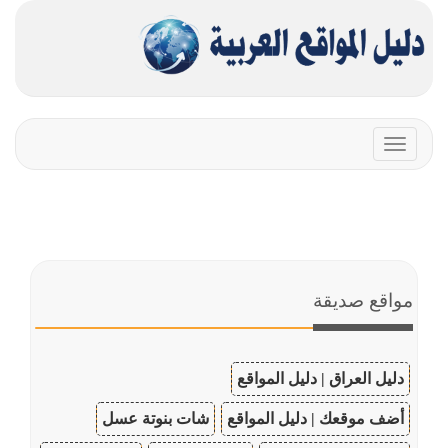
Toggle
navigation
مواقع صديقة
دليل العراق | دليل المواقع
أضف موقعك | دليل المواقع
شات بنوتة عسل