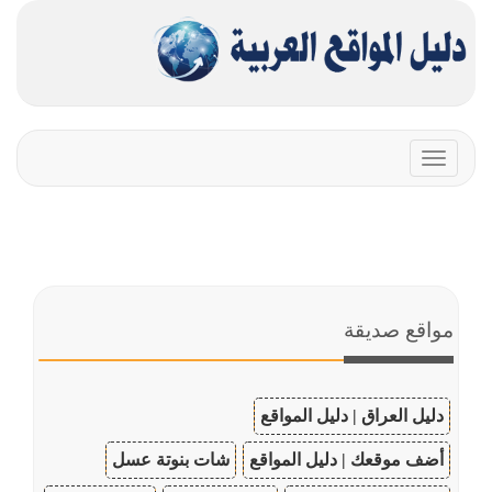
Toggle
navigation
مواقع صديقة
دليل العراق | دليل المواقع
أضف موقعك | دليل المواقع
شات بنوتة عسل