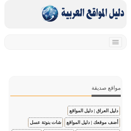
Toggle
navigation
مواقع صديقة
دليل العراق | دليل المواقع
أضف موقعك | دليل المواقع
شات بنوتة عسل