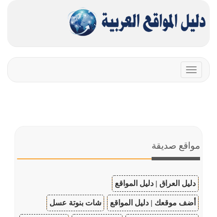
Toggle
navigation
مواقع صديقة
دليل العراق | دليل المواقع
أضف موقعك | دليل المواقع
شات بنوتة عسل