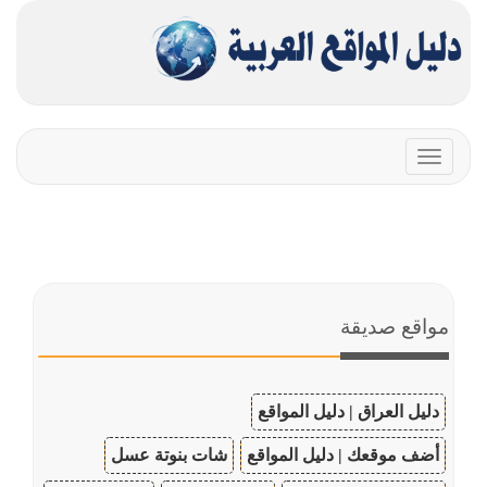
Toggle
navigation
مواقع صديقة
دليل العراق | دليل المواقع
أضف موقعك | دليل المواقع
شات بنوتة عسل