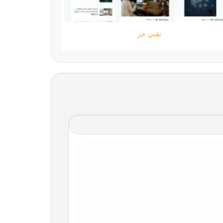
ستارتايم