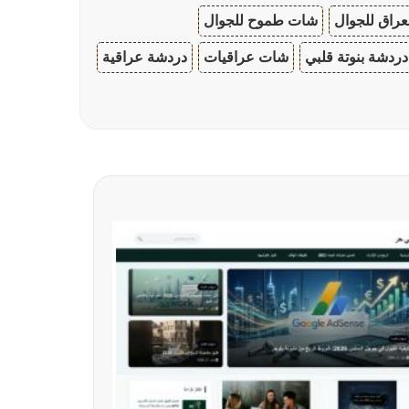
عراق للجوال
شات طموح للجوال
دردشة بنوتة قلبي
شات عراقيات
دردشة عراقية