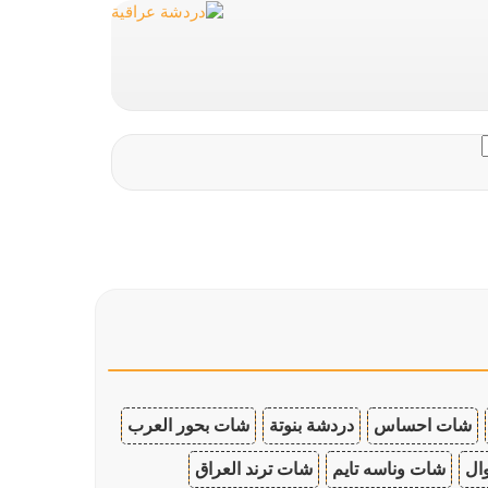
شات احساس
دردشة بنوتة
شات بحور العرب
ال
شات وناسه تايم
شات ترند العراق