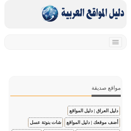
Toggle
navigation
مواقع صديقة
دليل العراق | دليل المواقع
أضف موقعك | دليل المواقع
شات بنوتة عسل