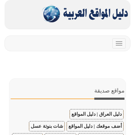
Toggle
navigation
مواقع صديقة
دليل العراق | دليل المواقع
أضف موقعك | دليل المواقع
شات بنوتة عسل