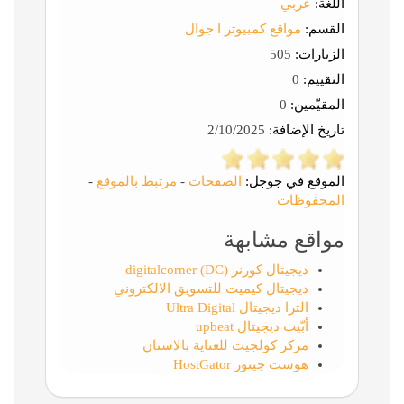
اللغة:
عربي
القسم:
مواقع كمبيوتر ا جوال
الزيارات:
505
التقييم:
0
المقيّمين:
0
تاريخ الإضافة:
2/10/2025
الموقع في جوجل:
الصفحات
-
مرتبط بالموقع
-
المحفوظات
مواقع مشابهة
ديجيتال كورنر (DC) digitalcorner
ديجيتال كيميت للتسويق الالكتروني
الترا ديجيتال Ultra Digital
أبّيت ديجيتال upbeat
مركز كولجيت للعناية بالاسنان
هوست جيتور HostGator