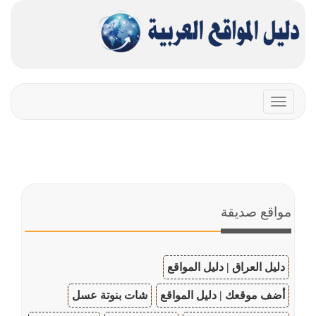
Toggle
navigation
مواقع صديقة
دليل العراق | دليل المواقع
أضف موقعك | دليل المواقع
شات بنوتة عسل