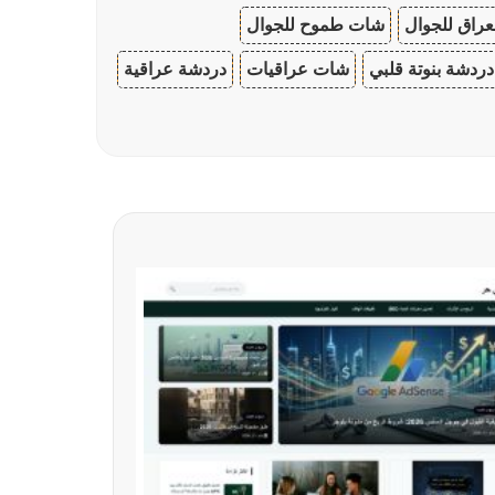
عراق للجوال
شات طموح للجوال
دردشة بنوتة قلبي
شات عراقيات
دردشة عراقية