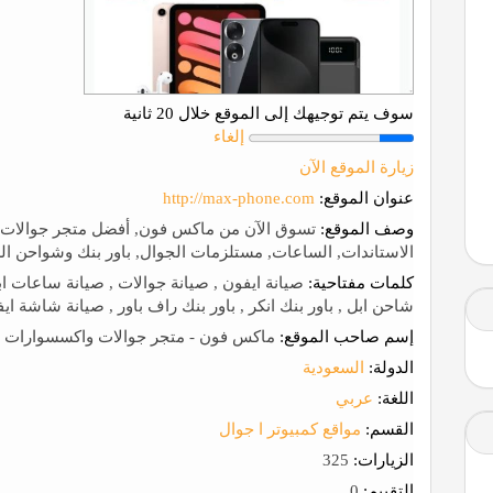
سوف يتم توجيهك إلى الموقع خلال 20 ثانية
إلغاء
زيارة الموقع الآن
عنوان الموقع:
http://max-phone.com
وصف الموقع:
تسوق الآن من ماكس فون, أفضل متجر جوالات 
الاستاندات, الساعات, مستلزمات الجوال, باور بنك وشواحن الس
كلمات مفتاحية:
صيانة ايفون , صيانة جوالات , صيانة ساعات ا
شاحن ابل , باور بنك انكر , باور بنك راف باور , صيانة شاشة اي
إسم صاحب الموقع:
ماكس فون - متجر جوالات واكسسوارات وم
الدولة:
السعودية
اللغة:
عربي
القسم:
مواقع كمبيوتر ا جوال
الزيارات:
325
التقييم:
0