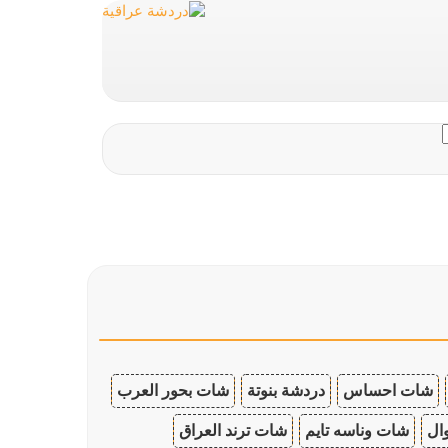
شات احساس
دردشة بنوتة
شات بحور العرب
ال
شات وناسه تايم
شات ترند العراق