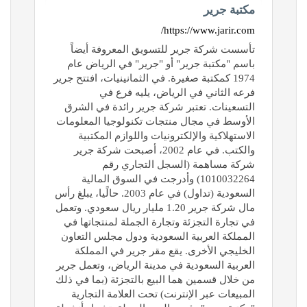
مكتبة جرير
https://www.jarir.com/
تأسست شركة جرير للتسويق المعروفة أيضاً
باسم "مكتبة جرير" أو "جرير" في الرياض عام
1974 كمكتبة صغيرة. في الثمانينيات، افتتح جرير
فرعه الثاني في الرياض، يليه فرع في
التسعينات. تعتبر شركة جرير رائدة في الشرق
الأوسط في مجال منتجات تكنولوجيا المعلومات
الاستهلاكية والإلكترونيات واللوازم المكتبية
والكتب. في عام 2002، أصبحت شركة جرير
شركة مساهمة (السجل التجاري رقم
1010032264) وأدرجت في السوق المالية
السعودية (تداول) في عام 2003. حالًيا، يبلغ رأس
مال شركة جرير 1.20 مليار ريال سعودي. وتعمل
في تجارة التجزئة وتجارة الجملة لمنتجاتها في
المملكة العربية السعودية ودول مجلس التعاون
الخليجي الأخرى. يقع مقر جرير في المملكة
العربية السعودية في مدينة الرياض، وتعمل جرير
من خلال قسمين هما البيع بالتجزئة (بما في ذلك
المبيعات عبر الإنترنت) تحت العلامة التجارية