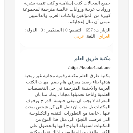
جميع المجالات كتب إسلامية و كتب تنمية بشرية
وروايات عربية وروايات عالمية مترجمة لمجموعة
كبيرة من المؤلفين والكتاب العرب والعالميين
نتمنى أن تنال إعجابكم.
الزيارات: 657 | التقييم: 0 | المقيّمين: 0 | الدولة:
العراق
| اللغة:
عربي
مكتبة طريق العلم
https://books4arab.me/
مكتبة طرق العلم مكتبة رقمية مجانية غير ربحية
هدفها بناء رصيد معرفي هام يضم امهات الكتب
العربية والاجنبية المترجمة في جل التخصصات
العلمية واتاحة تحميلها مجانا ،ايمانا منا بان
المعرفة لا يجب ان تبقى حبيسة الادراج ورفوف
المكتبات بل يجب ان تصل الى كل شخص يبحث
عنها ، خاصة مع التطورات التقنيه والتكنلوجية
التي فرضت اللجؤء الى مثل هذا النوع من
المكتبات لسهولة الولوج اليها والحصول على
الكتب والعناوين المطلوبة ، لذلك تعمل مكتبة