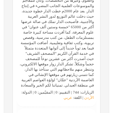
والعلوم، وغيرها من التخصصات. وكان للمعاجم
والموسوعات العلمية الجانب المضيء في إنتاج
الدار. بعد عام 2000م خطت الدار خطوة جديدة،
حيث دخلت عالم التوزيع لدور النشر العربية
والأجنبية، فأصبحت الدار تملك في صالة عرضها
أكثر من 65000 "خمسة وستين ألف عنوان" في
علوم المعرفة، كما أفردت مساحة كبيرة خاصة
بمستلزمات الطفل، من كتب مدرسية، وقصص
تربوية، وكتب ثقافية وتعليمية. أضافت المؤسسة
فيما بعد ثوباً جديداً إلى أثوابها المتعددة متمثلاً
في خدمة القرآن الكريم "المصحف الشريف"
حيث أصدرت أكثر من عشرين نوعاً للمصحف
حجماً وشكلاً. تشكر الدار زوار موقعها الالكتروني،
وتنتظر منهم ملاحظاتهم التي ستأخذ بها الدار،
كما تتمنى زيارتهم في موقعها الإنشائي في
العاصمة الأردنية "عمَّان" لؤلؤة العواصم العربية
في منطقة العبدلي. تمنياتنا لكم الخير والسعادة
الزيارات: 744 | التقييم: 0 | المقيّمين: 0 | الدولة:
الأردن
| اللغة:
عربي