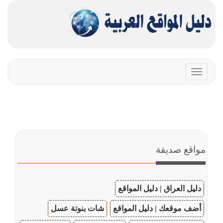
Toggle
navigation
مواقع صديقة
دليل العراق | دليل المواقع
أضف موقعك | دليل المواقع
شات بنوتة عسل