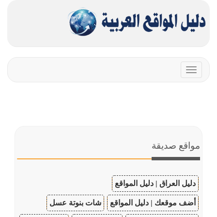
Toggle
navigation
مواقع صديقة
دليل العراق | دليل المواقع
أضف موقعك | دليل المواقع
شات بنوتة عسل