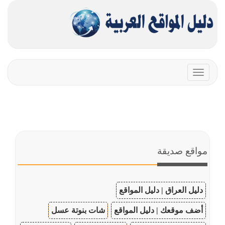
Toggle
navigation
مواقع صديقة
دليل العراق | دليل المواقع
أضف موقعك | دليل المواقع
شات بنوتة عسل