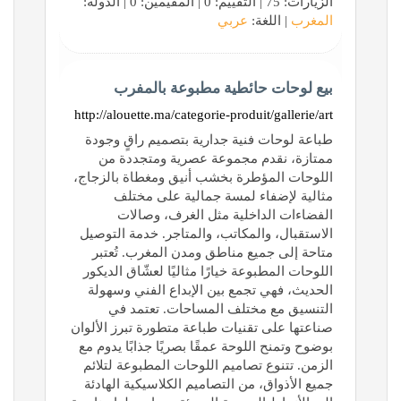
الزيارات: 75 | التقييم: 0 | المقيّمين: 0 | الدولة:
المغرب
| اللغة:
عربي
بيع لوحات حائطية مطبوعة بالمفرب
http://alouette.ma/categorie-produit/gallerie/art
طباعة لوحات فنية جدارية بتصميم راقٍ وجودة
ممتازة، نقدم مجموعة عصرية ومتجددة من
اللوحات المؤطرة بخشب أنيق ومغطاة بالزجاج،
مثالية لإضفاء لمسة جمالية على مختلف
الفضاءات الداخلية مثل الغرف، وصالات
الاستقبال، والمكاتب، والمتاجر. خدمة التوصيل
متاحة إلى جميع مناطق ومدن المغرب. تُعتبر
اللوحات المطبوعة خيارًا مثاليًا لعشّاق الديكور
الحديث، فهي تجمع بين الإبداع الفني وسهولة
التنسيق مع مختلف المساحات. تعتمد في
صناعتها على تقنيات طباعة متطورة تبرز الألوان
بوضوح وتمنح اللوحة عمقًا بصريًا جذابًا يدوم مع
الزمن. تتنوع تصاميم اللوحات المطبوعة لتلائم
جميع الأذواق، من التصاميم الكلاسيكية الهادئة