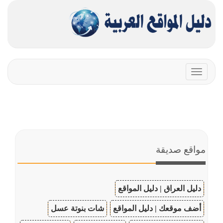
Toggle
navigation
مواقع صديقة
دليل العراق | دليل المواقع
أضف موقعك | دليل المواقع
شات بنوتة عسل