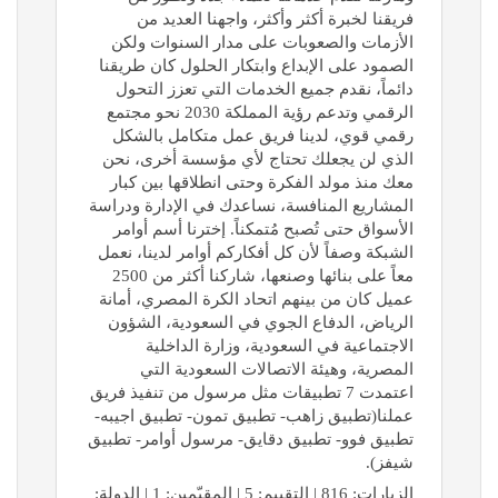
فريقنا لخبرة أكثر وأكثر، واجهنا العديد من
الأزمات والصعوبات على مدار السنوات ولكن
الصمود على الإبداع وابتكار الحلول كان طريقنا
دائماً، نقدم جميع الخدمات التي تعزز التحول
الرقمي وتدعم رؤية المملكة 2030 نحو مجتمع
رقمي قوي، لدينا فريق عمل متكامل بالشكل
الذي لن يجعلك تحتاج لأي مؤسسة أخرى، نحن
معك منذ مولد الفكرة وحتى انطلاقها بين كبار
المشاريع المنافسة، نساعدك في الإدارة ودراسة
الأسواق حتى تُصبح مُتمكناً. إخترنا أسم أوامر
الشبكة وصفاً لأن كل أفكاركم أوامر لدينا، نعمل
معاً على بنائها وصنعها، شاركنا أكثر من 2500
عميل كان من بينهم اتحاد الكرة المصري، أمانة
الرياض، الدفاع الجوي في السعودية، الشؤون
الاجتماعية في السعودية، وزارة الداخلية
المصرية، وهيئة الاتصالات السعودية التي
اعتمدت 7 تطبيقات مثل مرسول من تنفيذ فريق
عملنا(تطبيق زاهب- تطبيق تمون- تطبيق اجيبه-
تطبيق فوو- تطبيق دقايق- مرسول أوامر- تطبيق
شيفز).
الزيارات: 816 | التقييم: 5 | المقيّمين: 1 | الدولة: