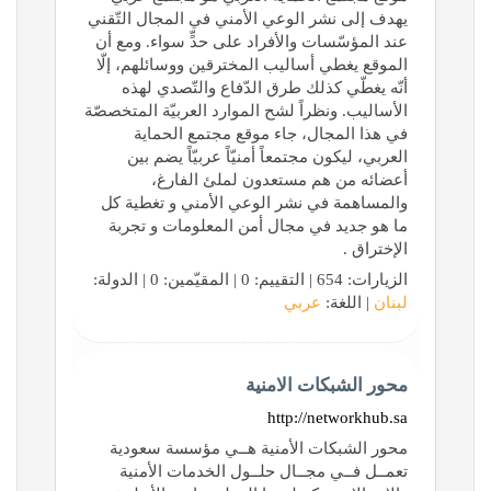
يهدف إلى نشر الوعي الأمني في المجال التّقني
عند المؤسّسات والأفراد على حدٍّ سواء. ومع أن
الموقع يغطي أساليب المخترقين ووسائلهم، إلّا
أنّه يغطّي كذلك طرق الدّفاع والتّصدي لهذه
الأساليب. ونظراً لشح الموارد العربيّة المتخصصّة
في هذا المجال، جاء موقع مجتمع الحماية
العربي، ليكون مجتمعاً أمنيّاً عربيّاً يضم بين
أعضائه من هم مستعدون لملئ الفارغ،
والمساهمة في نشر الوعي الأمني و تغطية كل
ما هو جديد في مجال أمن المعلومات و تجربة
الإختراق .
الزيارات: 654 | التقييم: 0 | المقيّمين: 0 | الدولة:
لبنان
| اللغة:
عربي
محور الشبكات الامنية
http://networkhub.sa
محور الشبكات الأمنية هــي مؤسسة سعودية
تعمــل فــي مجــال حلــول الخدمات الأمنية