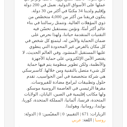
عملها على الأسواق الدولية. نعمل في 200 دولة
وإقليم ولدينا 34 مكتبًا في أكثر من 30 دولة.
يتكون فريقنا من أكثر من 4,000 متخصّص من
ذوي المؤهلات العالية. وتتمثل رسالتنا في بناء
عالم أكثر أمنًا، ونؤمن بمستقبل تحسّن فيه
التقنيات المتقدمة حياتنا، ولهذا نحرص على
ضمان الحماية والأمن له، ليتمتع كل شخص في
كل مكان بالفرص غير المحدودة التي ينطوي
عليها المستقبل المنشود. وفي العالم الحديث، لا
يقتصر الأمن الإلكتروني على حماية الأجهزة
والأنظمة، ولكن تطوير منظومة يتم فيها حماية
كل شيء متصل بالتقنية ومن خلالها. كاسبرسكي
هي شركة متخصصة في أمن الحواسيب. تقدم
حلول وتطبيقات لبرامج مضادة للفيروسات.
مقرها الرئيسي في العاصمة الروسية موسكو.
ولها مكاتب إقليمية في الصين، اليابان، الولايات
المتحدة، فرنسا، ألمانيا، المملكة المتحدة، كوريا،
بولندا، رومانيا، وهولندا.
الزيارات: 671 | التقييم: 0 | المقيّمين: 0 | الدولة:
روسيا
| اللغة:
عربي