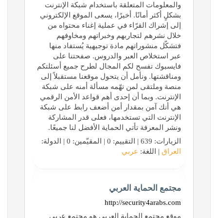
والمعلومات المتعلقة باستخدام شبكة الإنترنت
بشكلٍ أكثر أمانًا. أخيرًا، يسعى الموقع الإلكتروني
إلى إشراك القرّاء في عملية إغناء محتواه من
خلال نشرهم لتجاربهم وخبراتهم ومخاوفهم
فتشكّل منشوراتهم مادة توجيهية يُستفاد منها
عبر استخلاص العبر والدروس. صفحتنا على
فايسبوك تفسح لكم المجال لطرح جميع أسئلتكم
ومناقشتها. ونأمل أن يتحول موقعنا مستقبلاً إلى
منصة وملتقى لمن تهّمه مسألة أمنه على شبكة
الإنترنت. وبما أن إحدى أهم قواعد الأمن الرقمي
هي أنك آمن بمقدار أمن أضعف رابط على شبكة
الإنترنت التي تستخدمها، فعلى قدر المشاركة
ونشر المعرفة تأتي الحماية الأفضل لنا جميعًا.
الزيارات: 639 | التقييم: 0 | المقيّمين: 0 | الدولة:
العراق
| اللغة:
عربي
مجتمع الحماية العربي
http://security4arabs.com
موقع مجتمع الحماية العربي هو مجتمع عربي