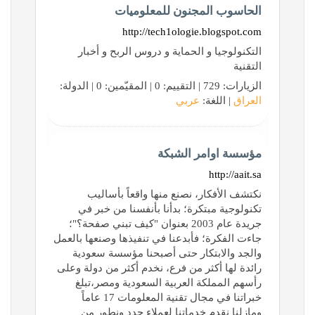
الحاسوب المجنون للمعلوميات
http://tech1ologie.blogspot.com
التكنولوجيا و الحماية و دروس الربح و أخبار
التقنية
الزيارات: 729 | التقييم: 0 | المقيّمين: 0 | الدولة:
العراق
| اللغة:
عربي
مؤسسة اوامر الشبكة
http://aait.sa
نكتشف الأفكار، نصنع منها واقعاً بأساليب
تكنولوجية مبتكرة؛ بدأنا بأنفسنا من خبر في
جريدة عام 2003 بعنوان "كيف تبني صفحة؟"؛
جاءت الفكرة؛ فأبدعنا في تنفيذها وصنعها بالعمل
والجد والابتكار حتى أصبحنا مؤسسة سعودية
رائدة لها أكثر من فرع، نخدم أكثر من دولة وعلى
رأسهم المملكة العربية السعودية ومصر،تبلغ
خبراتنا في مجال تقنية المعلومات 17 عاماً
ومازلنا نقدم خدماتنا لعملاء جدد ونطور من