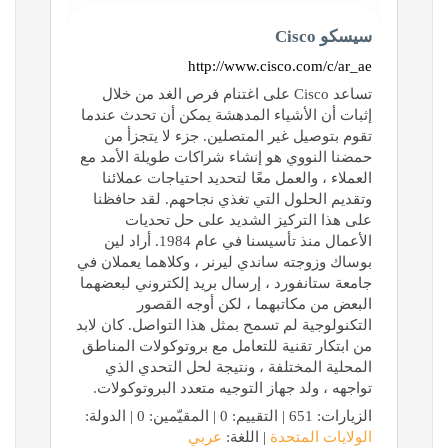
سيسكو Cisco
http://www.cisco.com/c/ar_ae
تساعد Cisco على اغتنام فرص الغد من خلال
إثبات أن الأشياء المدهشة يمكن أن تحدث عندما
تقوم بتوصيل غير المتصلين. جزء لا يتجزأ من
حمضنا النووي هو إنشاء شراكات طويلة الأمد مع
العملاء ، والعمل معًا لتحديد احتياجات عملائنا
وتقديم الحلول التي تغذي نجاحهم. لقد حافظنا
على هذا التركيز الشديد على حل تحديات
الأعمال منذ تأسيسنا في عام 1984. أراد لين
بوساك وزوجته ساندي ليرنر ، وكلاهما يعملان في
جامعة ستانفورد ، إرسال بريد إلكتروني لبعضهما
البعض من مكاتبهما ، لكن أوجه القصور
التكنولوجية لم تسمح بمثل هذا التواصل. كان لابد
من ابتكار تقنية للتعامل مع بروتوكولات المناطق
المحلية المختلفة ، ونتيجة لحل التحدي الذي
تواجهه ، ولد جهاز التوجيه متعدد البروتوكولات.
الزيارات: 651 | التقييم: 0 | المقيّمين: 0 | الدولة:
الولايات المتحدة
| اللغة:
عربي