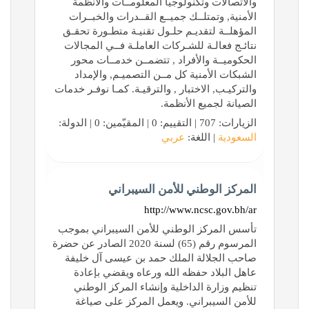
والاتصالات وتكنولوجيا المعلومــات والأنظمة
الأمنية, وتمتلــك جميــع القــدرات والخبــرات
المؤهلــة لتقديـم حلـول تقنيـة متطـورة تحقـق
نتائـج فعالـة للشـركات العاملـة فــي المجالات
الحكوميــة والأفراد , تتضمــن خدمــات محور
الشبكات الأمنية كل مــن التصميـم, والإمداد
والتركيـب, الاختبار , والترقيـة. كمـا نوفـر خدمات
الصيانة لجميع الأنظمة.
الزيارات: 707 | التقييم: 0 | المقيّمين: 0 | الدولة:
السعودية
| اللغة:
عربي
المركز الوطني للأمن السيبراني
http://www.ncsc.gov.bh/ar
تأسس المركز الوطني للأمن السيبراني بموجب
المرسوم رقم (65) لسنة 2020 الصادر عن حضرة
صاحب الجلالة الملك حمد بن عيسى آل خليفة
عاهل البلاد حفظه الله ورعاه ويقضي بإعادة
تنظيم وزارة الداخلية وإنشاء المركز الوطني
للأمن السيبراني. ويعمل المركز على صياغة