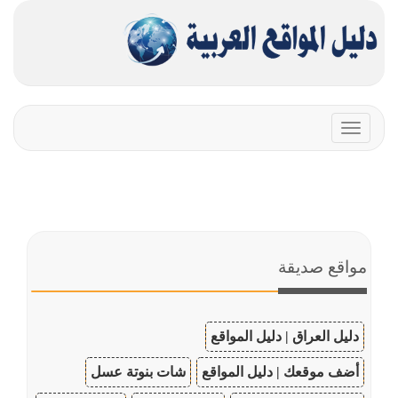
Toggle
navigation
مواقع صديقة
دليل العراق | دليل المواقع
أضف موقعك | دليل المواقع
شات بنوتة عسل