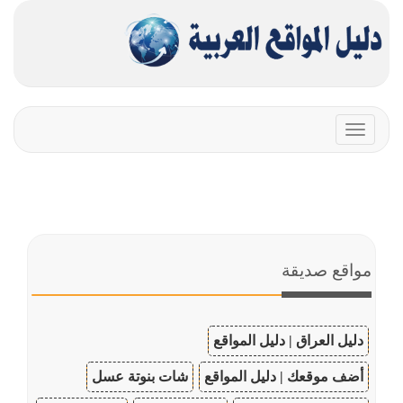
Toggle
navigation
مواقع صديقة
دليل العراق | دليل المواقع
أضف موقعك | دليل المواقع
شات بنوتة عسل