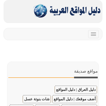
Toggle
navigation
مواقع صديقة
دليل العراق | دليل المواقع
أضف موقعك | دليل المواقع
شات بنوتة عسل