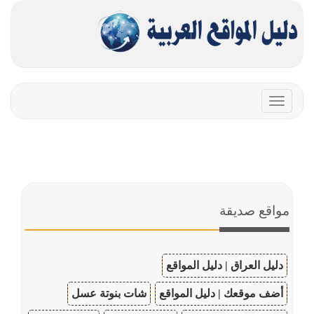
Toggle
navigation
مواقع صديقة
دليل العراق | دليل المواقع
أضف موقعك | دليل المواقع
شات بنوتة عسل