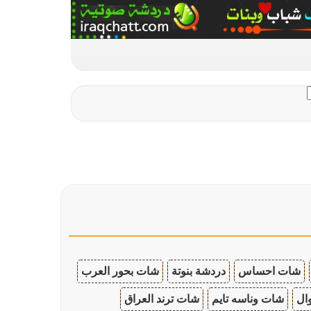
شات احساس
دردشة بنوتة
شات بحور العرب
ال
شات وناسه تايم
شات ترند العراق