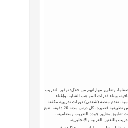
ها، وتطوير مهاراتهم من خلال: توفير التدريب
ة، وبناء قدرات المواهب الشابة، وإغناء
نمية. تقدم منصة (شغفي) دورات تدريبية مكثفة
وقصيرة تبدأ من ساعتين إلى 8 ساعات موزعة على شكل دروس تطبيقية قصيرة، كل درس مدته 20 دقيقة. تتبع
ث تطبيق معايير جودة التدريب ومضامينه،
ريب باللغتين العربية والإنجليزية.
قلها، وتطوير مهاراتهم من خلال: توفير