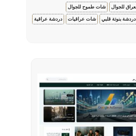
عراق للجوال
شات طموح للجوال
دردشة بنوتة قلبي
شات عراقيات
دردشة عراقية