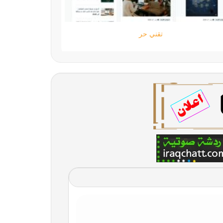
تقني حر