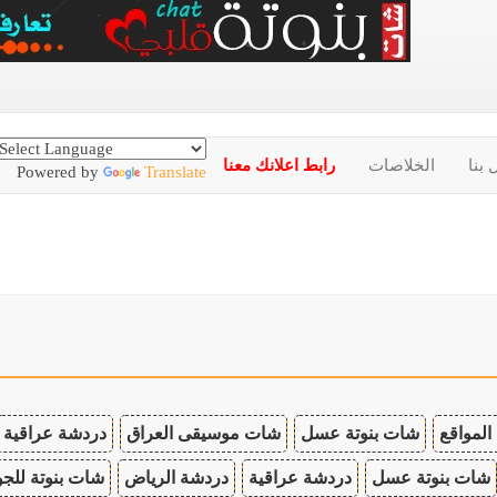
 بنا
الخلاصات
رابط اعلانك معنا
Powered by
Translate
المواقع
شات بنوتة عسل
شات موسيقى العراق
دردشة عراقية
شات بنوتة عسل
دردشة عراقية
دردشة الرياض
شات بنوتة للجو