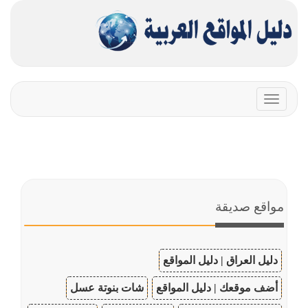
Toggle
navigation
مواقع صديقة
دليل العراق | دليل المواقع
أضف موقعك | دليل المواقع
شات بنوتة عسل