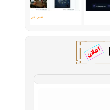
ستارتايم