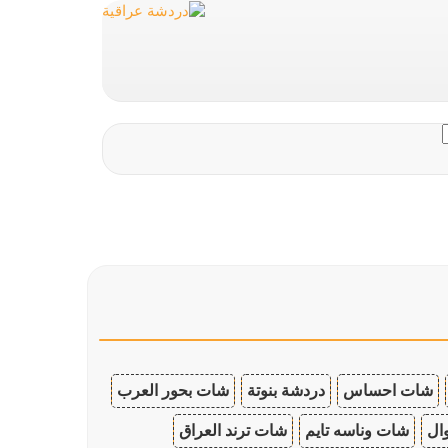
شات احساس
دردشة بنوتة
شات بحور العرب
ال
شات وناسه تايم
شات ترند العراق