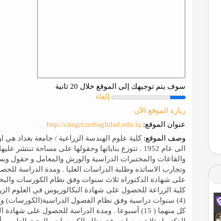
سوف يتم توجيهك إلى الموقع خلال 20 ثانية
إلغاء
زيارة الموقع الآن
عنوان الموقع:
http://coagri.uobaghdad.edu.iq
وصف الموقع:
كلية علوم الهندسة الزراعية / جامعة بغداد هي او
الى عام 1952 . تتوزع بناياتها وحقولها على مساحة تنتشر 
والقاعات والمختبرات الدراسية والورش والمعامل و حقول وب
وتجارب الاساتذه وطلبة الدراسات العليا . ومدة الدراسة لل
على شهادة الدكتوراه ثلاث سنوات وفق نظام الكورسات والبحث ال
كلية الزراعة للحصول على شهادة البكالوريوس في العلوم الزر
(4) سنوات دراسية وفق نظام الفصول الدراسية(الكورسات) و
كل منهما ( 15) أسبوعا . ومدة الدراسة للحصول على ش
الدكتوراه ثلاث سنوات وفق نظام الكورسات والبحث العلمي. أ