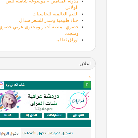
مدونة الميامين – موسوعة شاملة للفن
الولائي
القيم العالمية للحاسبات
حناء طبيعية وسدر للشعر سدال
حصري | منصة أخبار ومحتوى عربي حصري
ومتجدد
اوراق ثقافية
اعلان
<