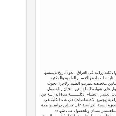
ل كلية زراعة في العراق ، يعود تاريخ تاسيسها
عليها بنايات العمادة والاقسام العلمية والمكتبة
ساتين مخصصه لتدريب الطلبة ولاجراء بحوث
حصول على شهادة الماجستير سنتان وللحصول
علمي . نظــام الكليــــــــة مدة الدراسة في
اعية (بجميع الاختصاصات) في هذه الكلية هي
تتوزع السنة الدراسية على فصلين دراسيين مدة
هادة الماجستير سنتان وللحصول على شهادة
ما نظام الحصول على شهادة الدكتوراه بالبحث