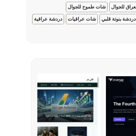
عراق للجوال
شات طموح للجوال
دردشة بنوتة قلبي
شات عراقيات
دردشة عراقية