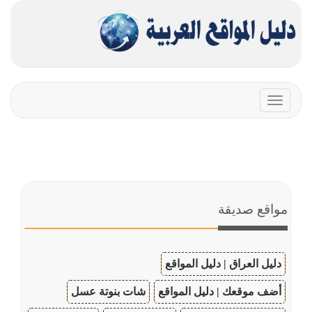
Toggle
navigation
مواقع صديقة
دليل العراق | دليل المواقع
أضف موقعك | دليل المواقع
شات بنوتة عسل