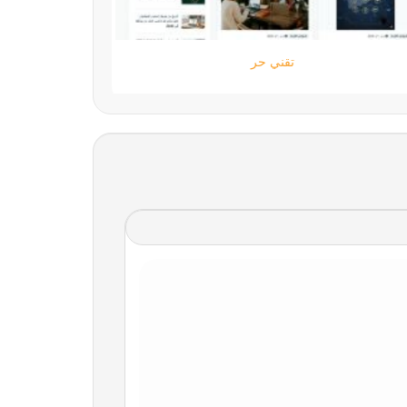
ستارتايم