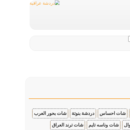
شات احساس
دردشة بنوتة
شات بحور العرب
ال
شات وناسه تايم
شات ترند العراق