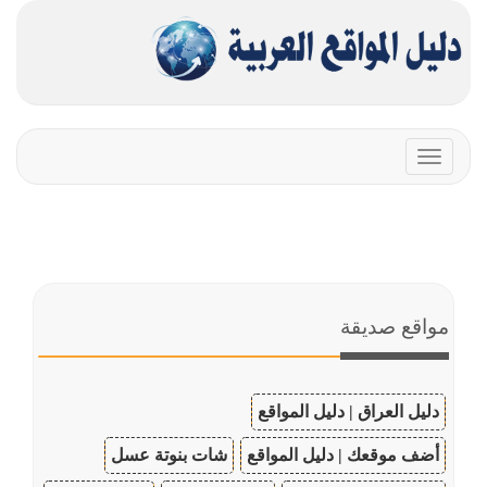
Toggle
navigation
مواقع صديقة
دليل العراق | دليل المواقع
أضف موقعك | دليل المواقع
شات بنوتة عسل