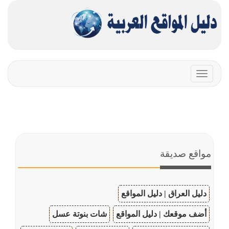
Toggle
navigation
مواقع صديقة
دليل العراق | دليل المواقع
أضف موقعك | دليل المواقع
شات بنوتة عسل