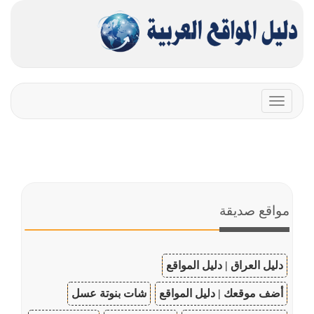
Toggle
navigation
مواقع صديقة
دليل العراق | دليل المواقع
أضف موقعك | دليل المواقع
شات بنوتة عسل