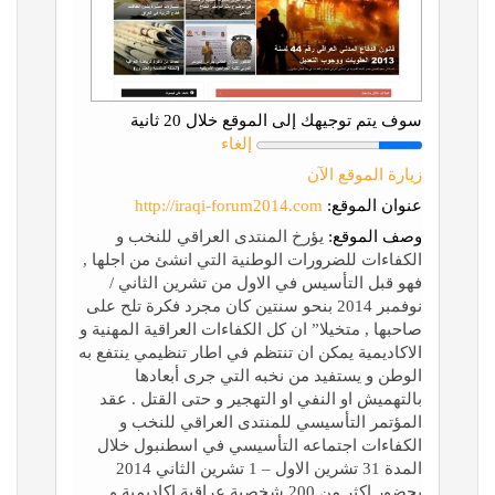
سوف يتم توجيهك إلى الموقع خلال 20 ثانية
إلغاء
زيارة الموقع الآن
عنوان الموقع:
http://iraqi-forum2014.com
وصف الموقع:
يؤرخ المنتدى العراقي للنخب و
الكفاءات للضرورات الوطنية التي انشئ من اجلها ,
فهو قبل التأسيس في الاول من تشرين الثاني /
نوفمبر 2014 بنحو سنتين كان مجرد فكرة تلح على
صاحبها , متخيلا” ان كل الكفاءات العراقية المهنية و
الاكاديمية يمكن ان تنتظم في اطار تنظيمي ينتفع به
الوطن و يستفيد من نخبه التي جرى أبعادها
بالتهميش او النفي او التهجير و حتى القتل . عقد
المؤتمر التأسيسي للمنتدى العراقي للنخب و
الكفاءات اجتماعه التأسيسي في اسطنبول خلال
المدة 31 تشرين الاول – 1 تشرين الثاني 2014
بحضور اكثر من 200 شخصية عراقية اكاديمية و