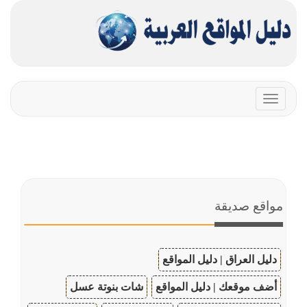
Toggle
navigation
مواقع صديقة
دليل العراق | دليل المواقع
أضف موقعك | دليل المواقع
شات بنوتة عسل