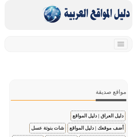
Toggle
navigation
مواقع صديقة
دليل العراق | دليل المواقع
أضف موقعك | دليل المواقع
شات بنوتة عسل