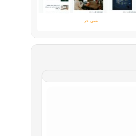
ستارتايم