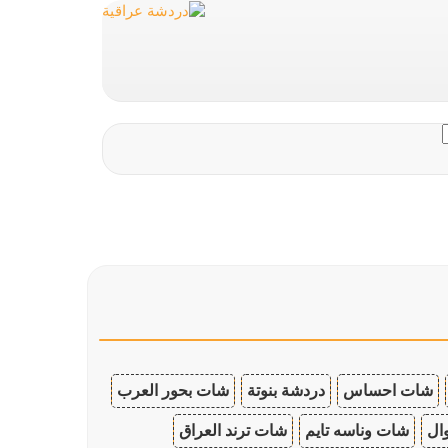
شات احساس
دردشة بنوتة
شات بحور العرب
ال
شات وناسه تايم
شات ترند العراق