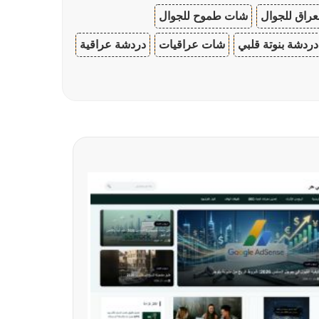
عراق للجوال
شات طموح للجوال
دردشة بنوتة قلبي
شات عراقيات
دردشة عراقية