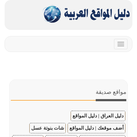
Toggle
navigation
مواقع صديقة
دليل العراق | دليل المواقع
أضف موقعك | دليل المواقع
شات بنوتة عسل