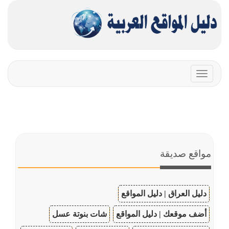
Toggle
navigation
مواقع صديقة
دليل العراق | دليل المواقع
أضف موقعك | دليل المواقع
شات بنوتة عسل