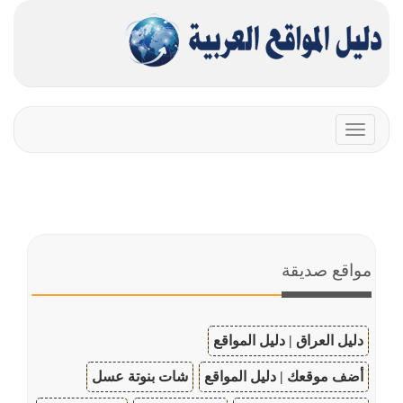
Toggle
navigation
مواقع صديقة
دليل العراق | دليل المواقع
أضف موقعك | دليل المواقع
شات بنوتة عسل