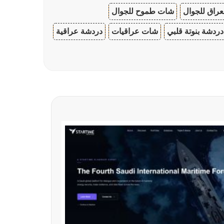
عراق للجوال
شات طموح للجوال
دردشة بنوتة قلبي
شات عراقيات
دردشة عراقية