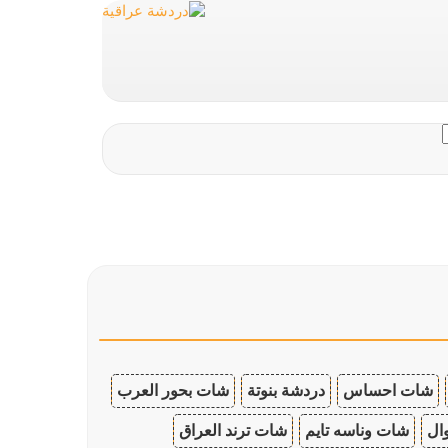
شات احساس
دردشة بنوتة
شات بحور العرب
ال
شات وناسه تايم
شات ترند العراق