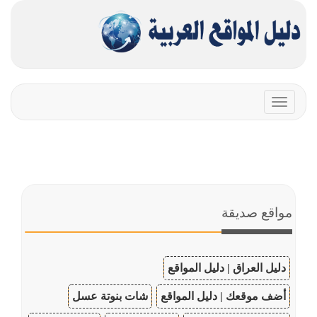
Toggle
navigation
مواقع صديقة
دليل العراق | دليل المواقع
أضف موقعك | دليل المواقع
شات بنوتة عسل